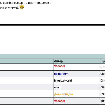
ова във философията има "парадокси".
сле критикувай
Автор
Пу
Vocoder
07.
spider4o™
08.
Magicalworld
08.
mmm
08.
Дeнь пoбeды
09.
Vocoder
10.