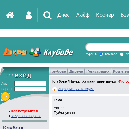
Днес
Лайф
Корнер
Биз
търси в
Клубове
di
Клубове
Дирене
Регистрация
Кой е ту
Клубове
/
Наука
/
Хуманитарни науки
/
Фило
Име
Парола
Информация за клуба
Тема
Автор
•
Нов потребител
Публикувано
•
Забравена парола
Клубове