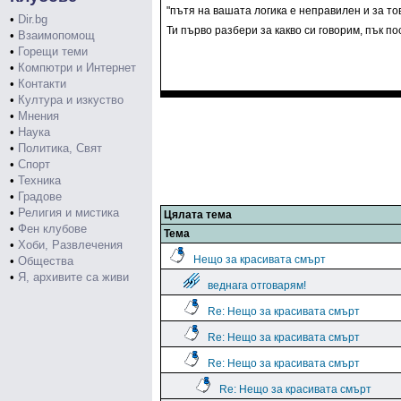
"пътя на вашата логика е неправилен и за т
•
Dir.bg
Ти първо разбери за какво си говорим, пък по
•
Взаимопомощ
•
Горещи теми
•
Компютри и Интернет
•
Контакти
•
Култура и изкуство
•
Мнения
•
Наука
•
Политика, Свят
•
Спорт
•
Техника
•
Градове
•
Религия и мистика
Цялата тема
•
Фен клубове
Тема
•
Хоби, Развлечения
Нещо за красивата смърт
•
Общества
•
Я, архивите са живи
веднага отговарям!
Re: Нещо за красивата смърт
Re: Нещо за красивата смърт
Re: Нещо за красивата смърт
Re: Нещо за красивата смърт