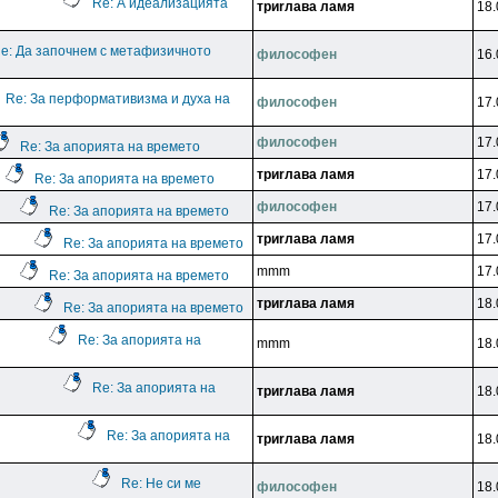
Re: А идеализацията
тpиrлaвa лaмя
18.
e: Да започнем с метафизичното
филocoфeн
16.
Re: За перформативизма и духа на
филocoфeн
17.
филocoфeн
17.
Re: За апорията на времето
тpиrлaвa лaмя
17.
Re: За апорията на времето
филocoфeн
17.
Re: За апорията на времето
тpиrлaвa лaмя
17.
Re: За апорията на времето
mmm
17.
Re: За апорията на времето
тpиrлaвa лaмя
18.
Re: За апорията на времето
Re: За апорията на
mmm
18.
Re: За апорията на
тpиrлaвa лaмя
18.
Re: За апорията на
тpиrлaвa лaмя
18.
Re: Не си ме
филocoфeн
18.