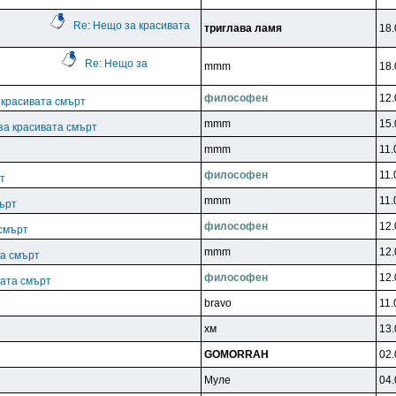
Re: Нещо за красивата
тpиrлaвa лaмя
18.
Re: Нещо за
mmm
18.
филocoфeн
12.
 красивата смърт
mmm
15.
за красивата смърт
mmm
11.
филocoфeн
11.
т
mmm
11.
мърт
филocoфeн
12.
 смърт
mmm
12.
та смърт
филocoфeн
12.
вата смърт
bravo
11.
xм
13.
GOMORRAH
02.
Myлe
04.