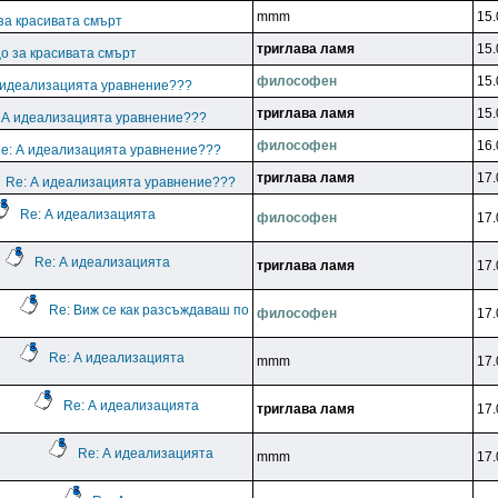
mmm
15.
за красивата смърт
тpиrлaвa лaмя
15.
о за красивата смърт
филocoфeн
15.
 идеализацията уравнение???
тpиrлaвa лaмя
15.
 А идеализацията уравнение???
филocoфeн
16.
e: А идеализацията уравнение???
тpиrлaвa лaмя
17.
Re: А идеализацията уравнение???
Re: А идеализацията
филocoфeн
17.
Re: А идеализацията
тpиrлaвa лaмя
17.
Re: Виж се как разсъждаваш по
филocoфeн
17.
Re: А идеализацията
mmm
17.
Re: А идеализацията
тpиrлaвa лaмя
17.
Re: А идеализацията
mmm
17.