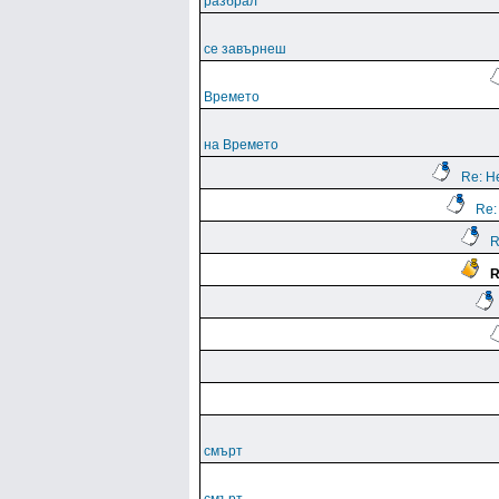
разбрал
се завърнеш
Времето
на Времето
Re: Н
Re:
R
R
смърт