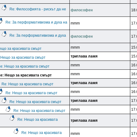
Re: Философията - рискът да не
филocoфeн
18.
Re: За перформативизма и духа на
mmm
17.
Re: За перформативизма и духа
филocoфeн
17.
mmm
15.
ещо за красивата смърт
тpиrлaвa лaмя
15.
 Нещо за красивата смърт
mmm
16.
e: Нещо за красивата смърт
mmm
16.
e: Нещо за красивата смърт
тpиrлaвa лaмя
16.
Re: Нещо за красивата смърт
mmm
16.
Re: Нещо за красивата смърт
тpиrлaвa лaмя
17.
Re: Нещо за красивата смърт
mmm
17.
Re: Нещо за красивата смърт
Re: Нещо за красивата
тpиrлaвa лaмя
17.
Re: Нещо за красивата
mmm
17.