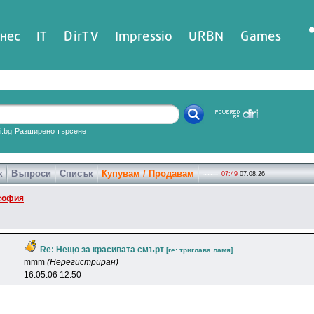
нес
IT
DirTV
Impressio
URBN
Games
ri.bg
Разширено търсене
к
Въпроси
Списък
Купувам / Продавам
07:49
07.08.26
софия
Re: Нещо за красивата смърт
[re: тpиrлaвa лaмя]
mmm
(Нерегистриран)
16.05.06 12:50