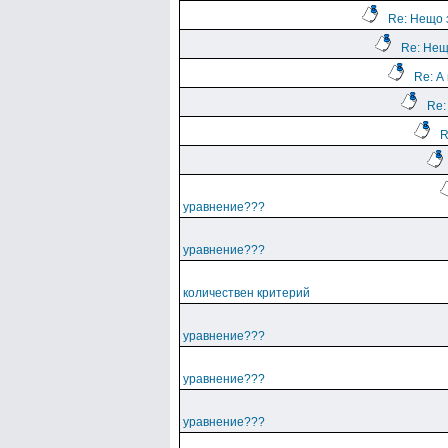
Re: Нещо 
Re: Нещ
Re: А
Re:
R
уравнение???
уравнение???
количествен критерий
уравнение???
уравнение???
уравнение???