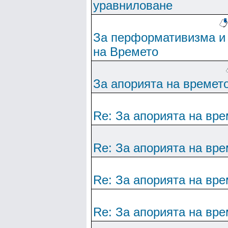
уравниловане
За перформативизма и
на Времето
За апорията на времет
Re: За апорията на вре
Re: За апорията на вре
Re: За апорията на вре
Re: За апорията на вре