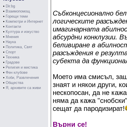
•
Dir.bg
•
Взаимопомощ
Събконцесионално бел
•
Горещи теми
логическите разсъжде
•
Компютри и Интернет
•
Контакти
имагинарната абилнос
•
Култура и изкуство
абсурдни конклузии. 
•
Мнения
•
Наука
беливиране в абилнос
•
Политика, Свят
разсъждения е резулт
•
Спорт
•
Техника
субекта да функционал
•
Градове
•
Религия и мистика
•
Фен клубове
Моето има смисъл, защ
•
Хоби, Развлечения
•
Общества
знаят и някои други, ко
•
Я, архивите са живи
нескопосан, да не кажа
няма да кажа "снобски"
сещат да пародизират!
Върни се!