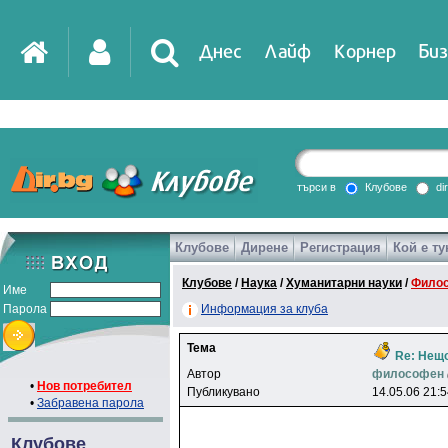
Днес
Лайф
Корнер
Биз
IT
DirTV
Impressio
търси в
Клубове
di
Клубове
Дирене
Регистрация
Кой е ту
Games
Клубове
/
Наука
/
Хуманитарни науки
/
Фило
Име
Парола
Информация за клуба
Тема
Re: Нещо
Автор
филocoфeн
•
Нов потребител
Публикувано
14.05.06 21:
•
Забравена парола
Клубове