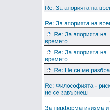
Re: За апорията на вре
Re: За апорията на вре
Re: За апорията на
времето
Re: За апорията на
времето
Re: Не си ме разбр
Re: Философията - рис
не се завърнеш
За перформативизма и