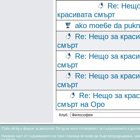
Re: Нещо
красивата смърт
ako moe6e da puk
Re: Нещо за краси
смърт
Re: Нещо за краси
смърт
Re: Нещо за краси
смърт
Re: Нещо за кра
смърт на Оро
Клуб :
Clubs.dir.bg е форум за дискусии. Dir.bg не носи отговорност за съдържанието и дос
Никаква част от съдържанието на тази страница не може да бъде репродуцирана, запи
на Dir.bg