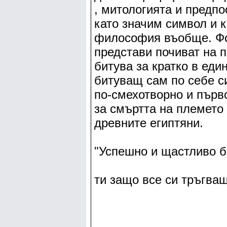
, митологията и предпо
като значим символ и к
философия въобще. Фо
представи почиват на 
битува за кратко в еди
битуващ сам по себе си
по-смехотворно и първ
за смъртта на племето
древните египтяни.
"Успешно и щастливо бе
ти защо все си тръгва