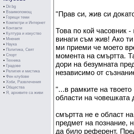
•
Dir.bg
•
Взаимопомощ
"Прав си, жив си докат
•
Горещи теми
•
Компютри и Интернет
•
Контакти
Това по кой часовник -
•
Култура и изкуство
винаги съм жив! Ако ти
•
Мнения
•
Наука
ми приеми че моето вр
•
Политика, Свят
момента на смъртта. Т
•
Спорт
•
Техника
дори на безумната пре
•
Градове
независимо от съзнани
•
Религия и мистика
•
Фен клубове
•
Хоби, Развлечения
•
Общества
"...в рамките на твоето
•
Я, архивите са живи
области на човешката 
смъртта не е област на
предмет на познание, н
да било референт. Пре