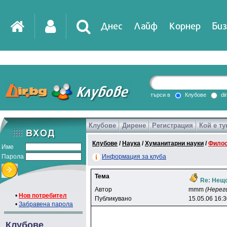
Днес
Лайф
Корнер
Биз
IT
DirTV
Impressio
търси в
Клубове
di
Клубове
Дирене
Регистрация
Кой е ту
Games
Клубове
/
Наука
/
Хуманитарни науки
/
Фило
Име
Парола
Информация за клуба
Тема
Re: Нещо
Автор
mmm
(Нерег
•
Нов потребител
Публикувано
15.05.06 16:
•
Забравена парола
Клубове