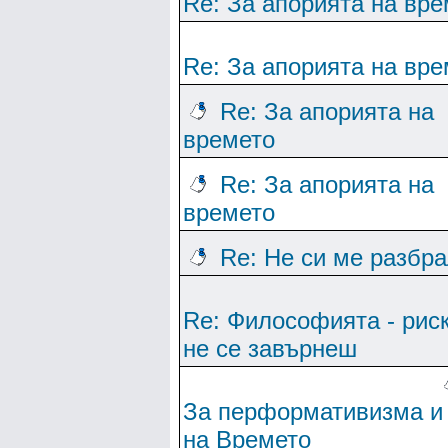
Re: За апорията на вре
Re: За апорията на вре
Re: За апорията на
времето
Re: За апорията на
времето
Re: Не си ме разбр
Re: Философията - рис
не се завърнеш
За перформативизма и
на Времето