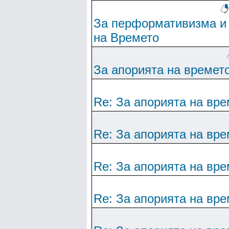
За перформативизма и
на Времето
За апорията на времет
Re: За апорията на вре
Re: За апорията на вре
Re: За апорията на вре
Re: За апорията на вре