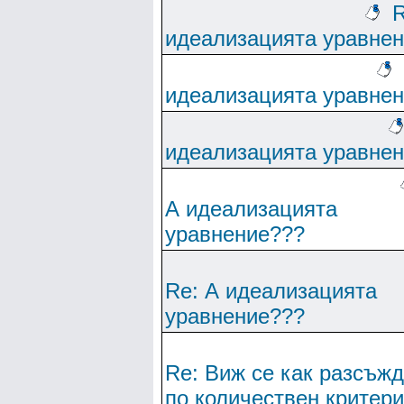
R
идеализацията уравне
идеализацията уравне
идеализацията уравне
А идеализацията
уравнение???
Re: А идеализацията
уравнение???
Re: Виж се как разсъж
по количествен критер