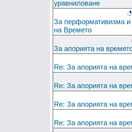
уравниловане
За перформативизма и
на Времето
За апорията на времет
Re: За апорията на вре
Re: За апорията на вре
Re: За апорията на вре
Re: За апорията на вре