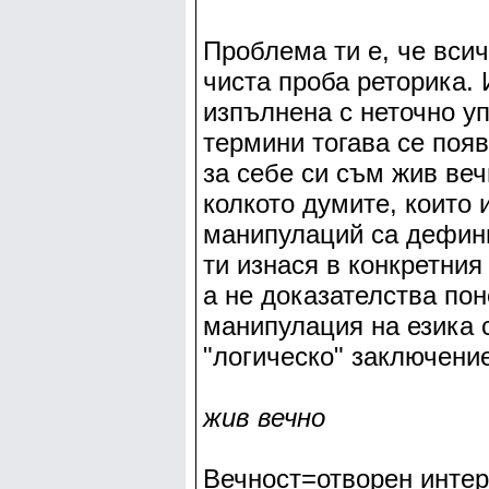
Проблема ти е, че всич
чиста проба реторика. 
изпълнена с неточно у
термини тогава се появ
за себе си съм жив веч
колкото думите, които 
манипулаций са дефини
ти изнася в конкретния
а не доказателства пон
манипулация на езика с
"логическо" заключени
жив вечно
Вечност=отворен интер