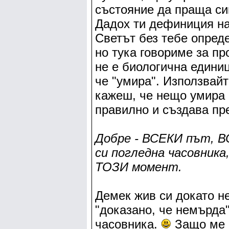
състояние да праща сигн
Дадох ти дефиниция на
Светът без тебе опред
но тука говориме за пр
не е биологична единиц
че "умира". Използвай
кажеш, че нещо умира е
правилно и създава пр
Добре - ВСЕКИ път, 
си погледна часовника
ТОЗИ момент.
Демек жив си докато н
"доказано, че немърда"
часовника.
Защо ме 