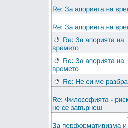
Re: За апорията на вре
Re: За апорията на вре
Re: За апорията на
времето
Re: За апорията на
времето
Re: Не си ме разбр
Re: Философията - рис
не се завърнеш
За перформативизма и