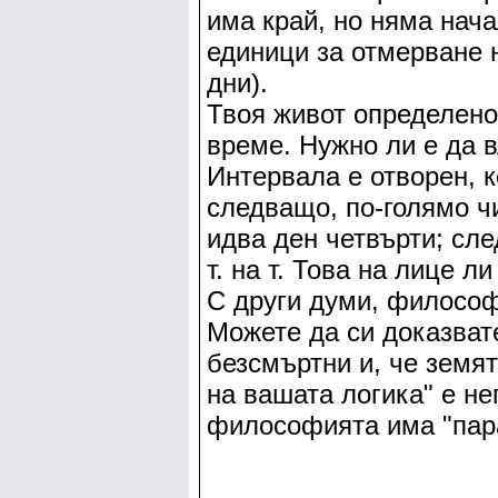
има край, но няма нач
единици за отмерване 
дни).
Твоя живот определено
време. Нужно ли е да 
Интервала е отворен, к
следващо, по-голямо ч
идва ден четвърти; сле
т. на т. Това на лице л
С други думи, философ
Можете да си доказвате
безсмъртни и, че земята
на вашата логика" е не
философията има "пар