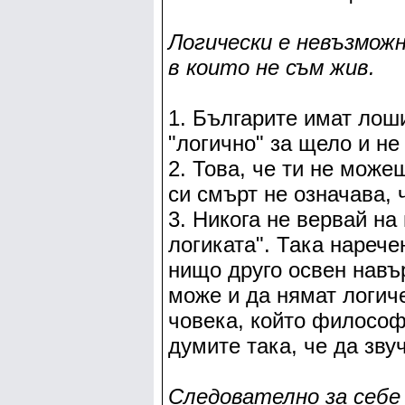
Логически е невъзмож
в които не съм жив.
1. Българите имат лош
"логично" за щело и не
2. Това, че ти не мож
си смърт не означава, 
3. Никога не вервай на
логиката". Така нарече
нищо друго освен навър
може и да нямат логич
човека, който филосо
думите така, че да зву
Следователно за себе 