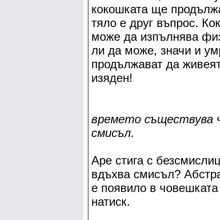
кокошката ще продължа
тяло е друг въпрос. Ко
може да изпълнява физ
ли да може, значи и ум
продължават да живеят,
изяден!
времето съществува ч
смисъл.
Аре стига с безсмислиц
вдъхва смисъл? Абстра
е появило в човешкат
натиск.