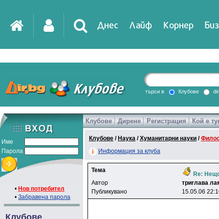
Днес
Лайф
Корнер
Биз
IT
DirTV
Impressio
търси в
Клубове
di
Клубове
Дирене
Регистрация
Кой е ту
Games
Клубове
/
Наука
/
Хуманитарни науки
/
Фило
Име
Парола
Информация за клуба
Тема
Re: Нещо
Автор
тpиrлaвa лa
•
Нов потребител
Публикувано
15.05.06 22:
•
Забравена парола
Клубове