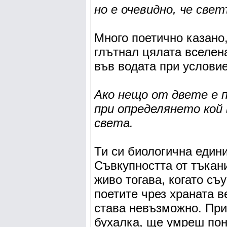
но е очевидно, че све
Много поетично казано,
глътнал цялата вселен
във водата при условие
Ако нещо от двете е 
при определянето кой 
света.
Ти си биологична едини
Съвкупността от тъкани
живо тогава, когато с
поетите чрез храната в
става невъзможно. При
бухалка, ще умреш пон