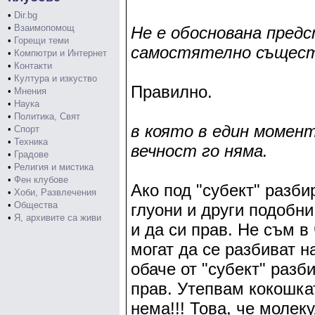
•
Dir.bg
•
Взаимопомощ
Не е обоснована пред
•
Горещи теми
самостятелно същест
•
Компютри и Интернет
•
Контакти
•
Култура и изкуство
Правилно.
•
Мнения
•
Наука
•
Политика, Свят
в която в един момент
•
Спорт
•
Техника
вечност го няма.
•
Градове
•
Религия и мистика
•
Фен клубове
Ако под "субект" разб
•
Хоби, Развлечения
•
Общества
глуони и други подобни
•
Я, архивите са живи
и да си прав. Не съм в
могат да се разбиват н
обаче от "субект" разб
прав. Утепвам кокошкат
нема!!! Това, че молек