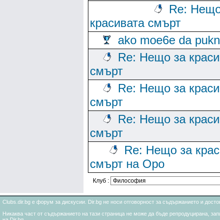
Re: Нещо
красивата смърт
ako moe6e da puk
Re: Нещо за краси
смърт
Re: Нещо за краси
смърт
Re: Нещо за краси
смърт
Re: Нещо за кра
смърт на Оро
Клуб :
Clubs.dir.bg е форум за дискусии. Dir.bg не носи отговорност за съдържанието и дос
Никаква част от съдържанието на тази страница не може да бъде репродуцирана, запи
на Dir.bg