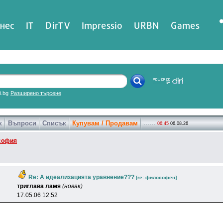
нес
IT
DirTV
Impressio
URBN
Games
ri.bg
Разширено търсене
к
Въпроси
Списък
Купувам / Продавам
06:45
06.08.26
софия
Re: А идеализацията уравнение???
[re: филocoфeн]
тpиrлaвa лaмя
(новак)
17.05.06 12:52