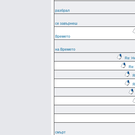
разбрал
се завърнеш
Времето
на Времето
Re: Н
Re:
R
R
смърт