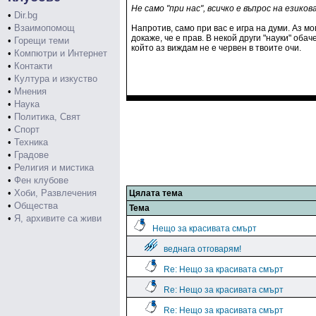
Не само "при нас", всичко е въпрос на езиков
•
Dir.bg
•
Взаимопомощ
Напротив, само при вас е игра на думи. Аз м
докаже, че е прав. В некой други "науки" оба
•
Горещи теми
който аз виждам не е червен в твоите очи.
•
Компютри и Интернет
•
Контакти
•
Култура и изкуство
•
Мнения
•
Наука
•
Политика, Свят
•
Спорт
•
Техника
•
Градове
•
Религия и мистика
•
Фен клубове
•
Хоби, Развлечения
Цялата тема
•
Общества
Тема
•
Я, архивите са живи
Нещо за красивата смърт
веднага отговарям!
Re: Нещо за красивата смърт
Re: Нещо за красивата смърт
Re: Нещо за красивата смърт