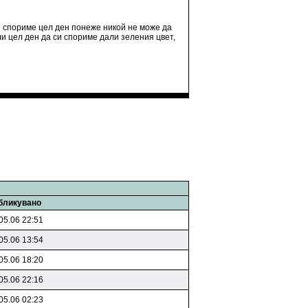
си спориме цел ден понеже никой не може да
гли цел ден да си спориме дали зеления цвет,
бликувано
05.06 22:51
05.06 13:54
05.06 18:20
05.06 22:16
05.06 02:23