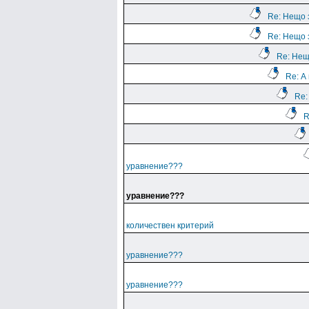
Re: Нещо 
Re: Нещо 
Re: Нещ
Re: А
Re:
R
уравнение???
уравнение???
количествен критерий
уравнение???
уравнение???