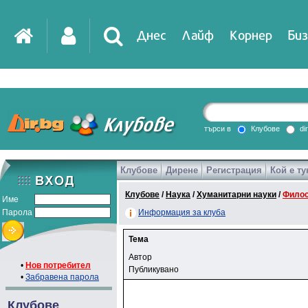
Днес
Лайф
Корнер
Биз
търси в
Клубове
di
Клубове
Дирене
Регистрация
Кой е ту
Клубове
/
Наука
/
Хуманитарни науки
/
Фило
Име
Парола
Информация за клуба
Тема
Автор
•
Нов потребител
Публикувано
•
Забравена парола
Клубове