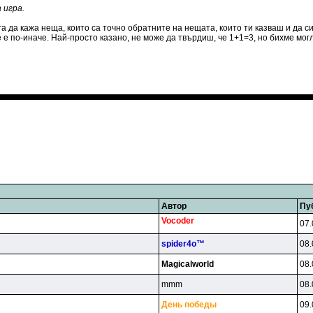
а игра.
ога да кажа неща, които са точно обратните на нещата, които ти казваш и да 
че е по-иначе. Най-просто казано, не може да твърдиш, че 1+1=3, но бихме мо
Автор
Пу
Vocoder
07.
spider4o™
08.
Magicalworld
08.
mmm
08.
Дeнь пoбeды
09.