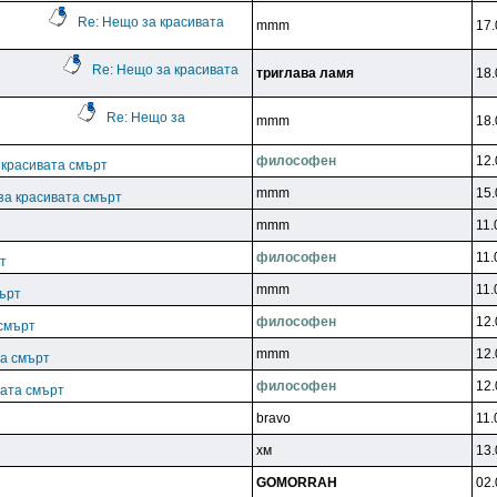
Re: Нещо за красивата
mmm
17.
Re: Нещо за красивата
тpиrлaвa лaмя
18.
Re: Нещо за
mmm
18.
филocoфeн
12.
 красивата смърт
mmm
15.
за красивата смърт
mmm
11.
филocoфeн
11.
т
mmm
11.
мърт
филocoфeн
12.
 смърт
mmm
12.
та смърт
филocoфeн
12.
вата смърт
bravo
11.
xм
13.
GOMORRAH
02.