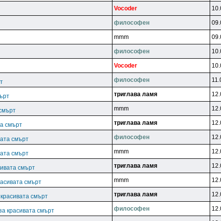
Vocoder
10.
филocoфeн
09.
mmm
09.
филocoфeн
10.
Vocoder
10.
филocoфeн
11.
т
тpиrлaвa лaмя
12.
мърт
mmm
12.
 смърт
тpиrлaвa лaмя
12.
та смърт
филocoфeн
12.
вата смърт
mmm
12.
вата смърт
тpиrлaвa лaмя
12.
сивата смърт
mmm
12.
расивата смърт
тpиrлaвa лaмя
12.
 красивата смърт
филocoфeн
12.
за красивата смърт