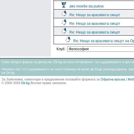
ako moe6e da pukne
Re: Нещо за красивата смърт
Re: Нещо за красивата смърт
Re: Нещо за красивата смърт
Re: Нещо за красивата смърт на О
Клуб :
Clubs.dir.bg е форум за дискусии. Dir.bg не носи отговорност за съдържанието и дос
Никаква част от съдържанието на тази страница не може да бъде репродуцирана, запи
на Dir.bg
За Забележки, коментари и предложения ползвайте формата за
Обратна връзка
|
Моб
© 2006-2026
Dir.bg
Всички права запазени.