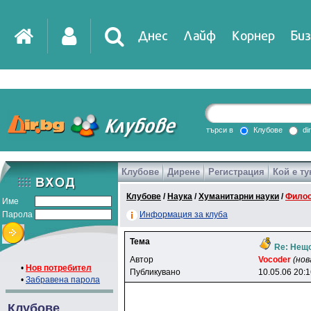
Днес
Лайф
Корнер
Биз
IT
DirTV
Impressio
търси в
Клубове
di
Клубове
Дирене
Регистрация
Кой е ту
Games
Клубове
/
Наука
/
Хуманитарни науки
/
Фило
Име
Парола
Информация за клуба
Тема
Re: Нещо
Автор
Vocoder
(нов
•
Нов потребител
Публикувано
10.05.06 20:
•
Забравена парола
Клубове