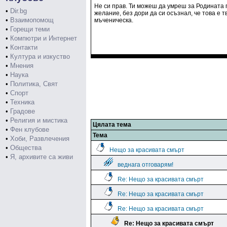
Не си прав. Ти можеш да умреш за Родината 
•
Dir.bg
желание, без дори да си осъзнал, че това е т
•
Взаимопомощ
мъченическа.
•
Горещи теми
•
Компютри и Интернет
•
Контакти
•
Култура и изкуство
•
Мнения
•
Наука
•
Политика, Свят
•
Спорт
•
Техника
•
Градове
•
Религия и мистика
Цялата тема
•
Фен клубове
Тема
•
Хоби, Развлечения
•
Общества
Нещо за красивата смърт
•
Я, архивите са живи
веднага отговарям!
Re: Нещо за красивата смърт
Re: Нещо за красивата смърт
Re: Нещо за красивата смърт
Re: Нещо за красивата смърт