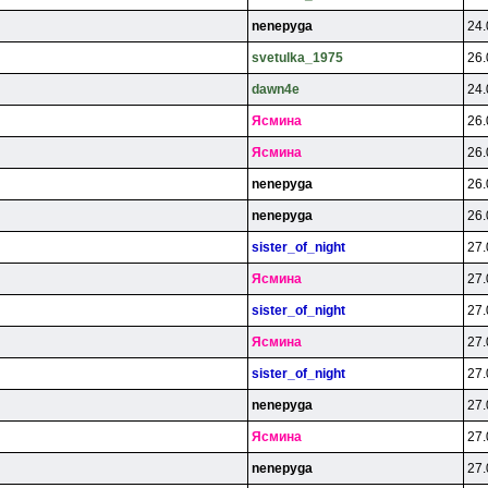
nenepyga
24.
svetulka_1975
26.
dawn4e
24.
Яcминa
26.
Яcминa
26.
nenepyga
26.
nenepyga
26.
sister_of_night
27.
Яcминa
27.
sister_of_night
27.
Яcминa
27.
sister_of_night
27.
nenepyga
27.
Яcминa
27.
nenepyga
27.