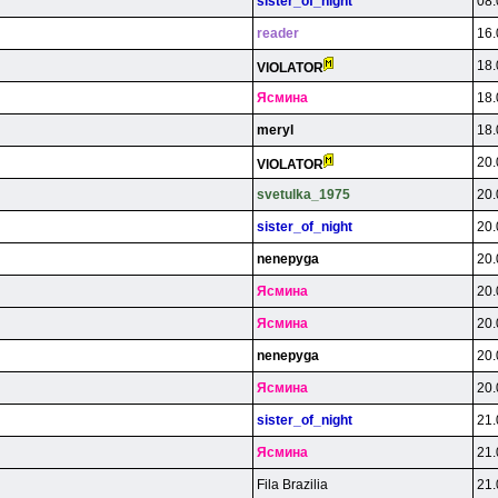
sister_of_night
08.
reader
16.
18.
VlOLATOR
Яcминa
18.
meryl
18.
20.
VlOLATOR
svetulka_1975
20.
sister_of_night
20.
nenepyga
20.
Яcминa
20.
Яcминa
20.
nenepyga
20.
Яcминa
20.
sister_of_night
21.
Яcминa
21.
Fila Brazilia
21.