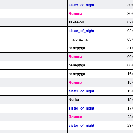
sister_of_night
30.
Яcминa
30.
вa-лe-pи
02.
sister_of_night
02.
Fila Brazilia
03.
nenepyga
31.
Яcминa
06.
nenepyga
06.
nenepyga
15.
Яcминa
15.
sister_of_night
15.
Norito
15.
sister_of_night
17.
Яcминa
23.
sister_of_night
23.