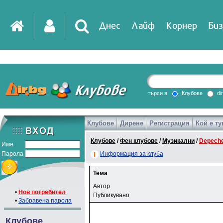
Днес
Лайф
Корнер
Биз
търси в
Клубове
di
Клубове
Дирене
Регистрация
Кой е ту
Клубове
/
Фен клубове
/
Музикални
/
Depech
Име
Парола
Информация за клуба
Тема
Автор
•
Нов потребител
Публикувано
•
Забравена парола
Клубове