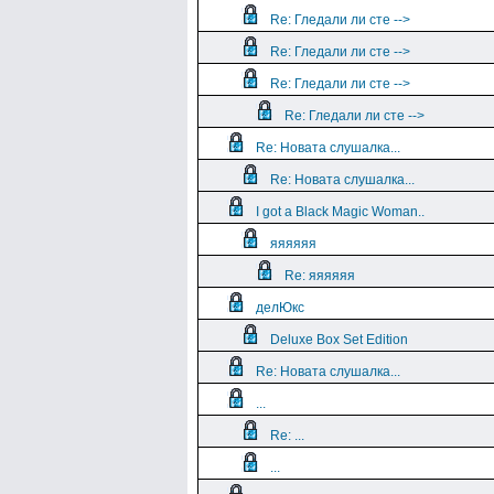
Re: Гледали ли сте -->
Re: Гледали ли сте -->
Re: Гледали ли сте -->
Re: Гледали ли сте -->
Re: Новата слушалка...
Re: Новата слушалка...
I got a Black Magic Woman..
яяяяяя
Re: яяяяяя
делЮкс
Deluxe Box Set Edition
Re: Новата слушалка...
...
Re: ...
...