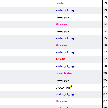
reader
13.
sister_of_night
13.
nenepyga
13.
Яcминa
14.
nenepyga
14.
sister_of_night
15.
Яcминa
16.
sister_of_night
17.
TCP/lP
17.
sister_of_night
18.
Loveblaster
20.
nenepyga
25.
07.
VlOLATOR
sister_of_night
07.
Яcминa
07.