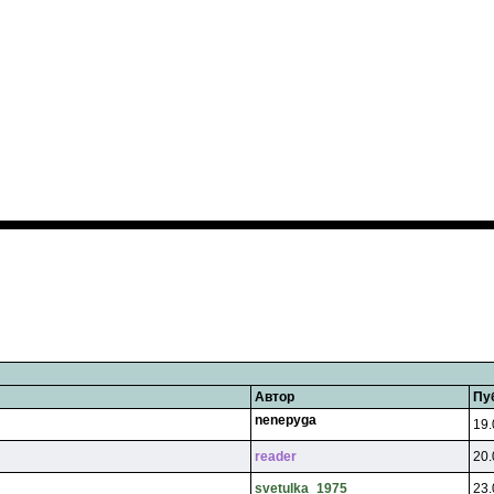
Автор
Пу
nenepyga
19.
reader
20.
svetulka_1975
23.