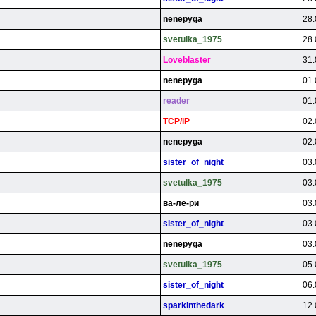
nenepyga
28.
svetulka_1975
28.
Loveblaster
31.
nenepyga
01.
reader
01.
TCP/lP
02.
nenepyga
02.
sister_of_night
03.
svetulka_1975
03.
вa-лe-pи
03.
sister_of_night
03.
nenepyga
03.
svetulka_1975
05.
sister_of_night
06.
sparkinthedark
12.