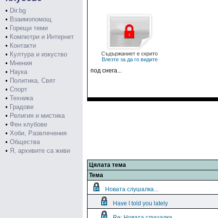
•
Dir.bg
•
Взаимопомощ
•
Горещи теми
•
Компютри и Интернет
•
Контакти
•
Култура и изкуство
Съдържаниет е скрито
Влезте за да го видите
•
Мнения
под снега...
•
Наука
•
Политика, Свят
•
Спорт
•
Техника
•
Градове
•
Религия и мистика
•
Фен клубове
•
Хоби, Развлечения
•
Общества
•
Я, архивите са живи
Цялата тема
Тема
Новата слушалка...
Have I told you lately
Re: Новата слушалка...