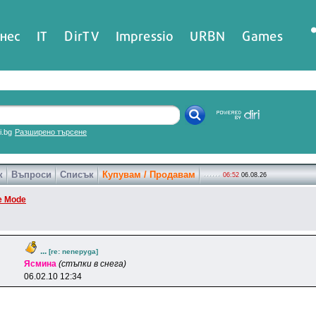
нес
IT
DirTV
Impressio
URBN
Games
ri.bg
Разширено търсене
к
Въпроси
Списък
Купувам / Продавам
06:52
06.08.26
e Mode
...
[re: nenepyga]
Яcминa
(стъпки в снега)
06.02.10 12:34