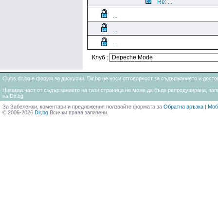
Re: ...
...
...
...
Клуб :
Clubs.dir.bg е форум за дискусии. Dir.bg не носи отговорност за съдържанието и дос
Никаква част от съдържанието на тази страница не може да бъде репродуцирана, запи
на Dir.bg
За Забележки, коментари и предложения ползвайте формата за
Обратна връзка
|
Моб
© 2006-2026
Dir.bg
Всички права запазени.