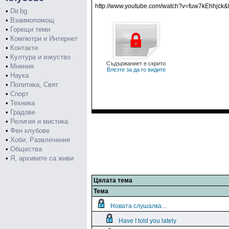
http://www.youtube.com/watch?v=fuw7kEhhjck&f
•
Dir.bg
•
Взаимопомощ
•
Горещи теми
•
Компютри и Интернет
•
Контакти
•
Култура и изкуство
Съдържаниет е скрито
•
Мнения
Влезте за да го видите
•
Наука
•
Политика, Свят
•
Спорт
•
Техника
•
Градове
•
Религия и мистика
•
Фен клубове
•
Хоби, Развлечения
•
Общества
•
Я, архивите са живи
Цялата тема
Тема
Новата слушалка...
Have I told you lately