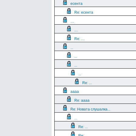
есента
Re: есента
....
....
Re: ....
...
...
...
...
Re: ...
aaaa
Re: aaaa
Re: Новата слушалка...
...
Re: ...
Re: ...