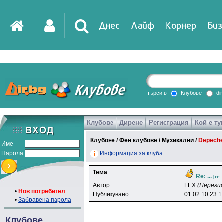
Днес
Лайф
Корнер
Биз
IT
DirTV
Impressio
търси в
Клубове
di
Клубове
Дирене
Регистрация
Кой е ту
Games
Клубове
/
Фен клубове
/
Музикални
/
Depech
Име
Парола
Информация за клуба
Тема
Re: ...
[re
Автор
LEX
(Нереги
•
Нов потребител
Публикувано
01.02.10 23:
•
Забравена парола
Клубове