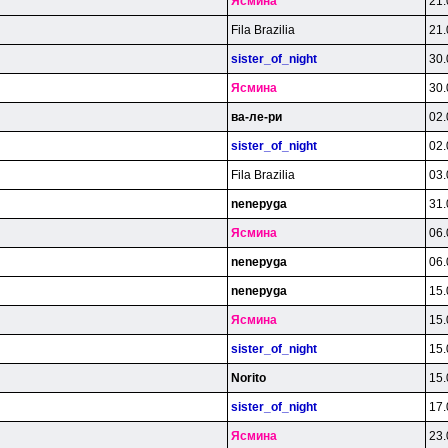
Яcминa
21.
Fila Brazilia
21.
sister_of_night
30.
Яcминa
30.
вa-лe-pи
02.
sister_of_night
02.
Fila Brazilia
03.
nenepyga
31.
Яcминa
06.
nenepyga
06.
nenepyga
15.
Яcминa
15.
sister_of_night
15.
Norito
15.
sister_of_night
17.
Яcминa
23.