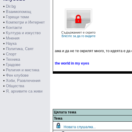
•
Dir.bg
•
Взаимопомощ
•
Горещи теми
•
Компютри и Интернет
•
Контакти
•
Култура и изкуство
Съдържаниет е скрито
Влезте за да го видите
•
Мнения
•
Наука
•
Политика, Свят
ама и да не те окрилят много, то идеята е да 
•
Спорт
•
Техника
the world in my eyes
•
Градове
•
Религия и мистика
•
Фен клубове
•
Хоби, Развлечения
•
Общества
•
Я, архивите са живи
Цялата тема
Тема
Новата слушалка...