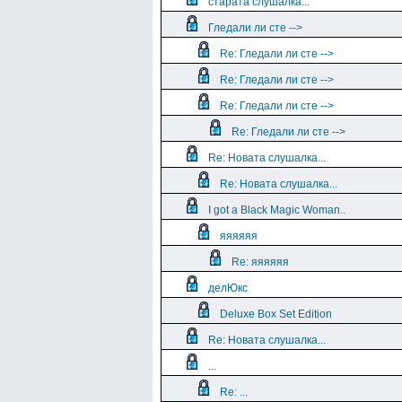
старата слушалка...
Гледали ли сте -->
Re: Гледали ли сте -->
Re: Гледали ли сте -->
Re: Гледали ли сте -->
Re: Гледали ли сте -->
Re: Новата слушалка...
Re: Новата слушалка...
I got a Black Magic Woman..
яяяяяя
Re: яяяяяя
делЮкс
Deluxe Box Set Edition
Re: Новата слушалка...
...
Re: ...