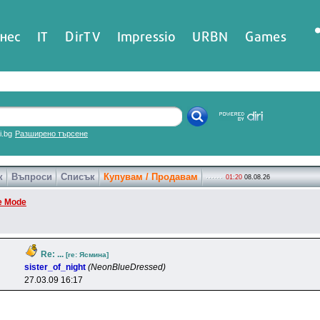
нес
IT
DirTV
Impressio
URBN
Games
ri.bg
Разширено търсене
к
Въпроси
Списък
Купувам / Продавам
01:20
08.08.26
e Mode
Re: ...
[re: Яcминa]
sister_of_night
(NeonBlueDressеd)
27.03.09 16:17