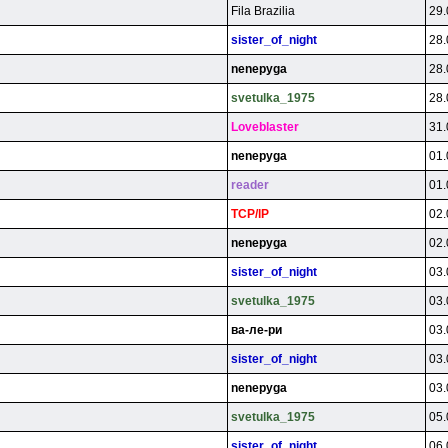
Fila Brazilia
29.
sister_of_night
28.
nenepyga
28.
svetulka_1975
28.
Loveblaster
31.
nenepyga
01.
reader
01.
TCP/lP
02.
nenepyga
02.
sister_of_night
03.
svetulka_1975
03.
вa-лe-pи
03.
sister_of_night
03.
nenepyga
03.
svetulka_1975
05.
sister_of_night
06.