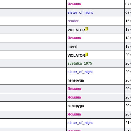
Яcминa
07.
sister_of_night
08.
reader
16.
18.
VlOLATOR
Яcминa
18.
meryl
18.
20.
VlOLATOR
svetulka_1975
20.
sister_of_night
20.
nenepyga
20.
Яcминa
20.
Яcминa
20.
nenepyga
20.
Яcминa
20.
sister_of_night
21.