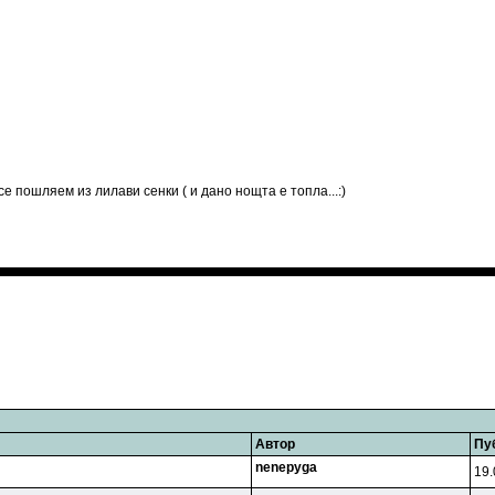
се пошляем из лилави сенки ( и дано нощта е топла...:)
Автор
Пу
nenepyga
19.