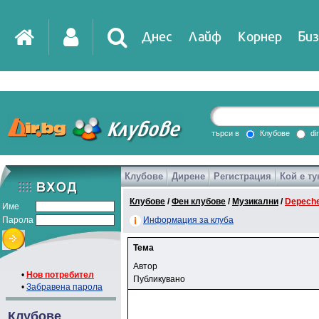
Днес
Лайф
Корнер
Биз
търси в
Клубове
di
Клубове
Дирене
Регистрация
Кой е ту
Клубове
/
Фен клубове
/
Музикални
/
Depech
Име
Парола
Информация за клуба
Тема
Автор
•
Нов потребител
Публикувано
•
Забравена парола
Клубове