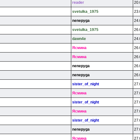
reader
20.
svetulka_1975
23.
nenepyga
24.
svetulka_1975
26.
dawn4e
24.
Яcминa
26.
Яcминa
26.
nenepyga
26.
nenepyga
26.
sister_of_night
27.
Яcминa
27.
sister_of_night
27.
Яcминa
27.
sister_of_night
27.
nenepyga
27.
Яcминa
27.