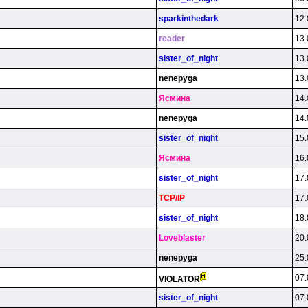
sparkinthedark
12.
reader
13.
sister_of_night
13.
nenepyga
13.
Яcминa
14.
nenepyga
14.
sister_of_night
15.
Яcминa
16.
sister_of_night
17.
TCP/lP
17.
sister_of_night
18.
Loveblaster
20.
nenepyga
25.
07.
VlOLATOR
sister_of_night
07.