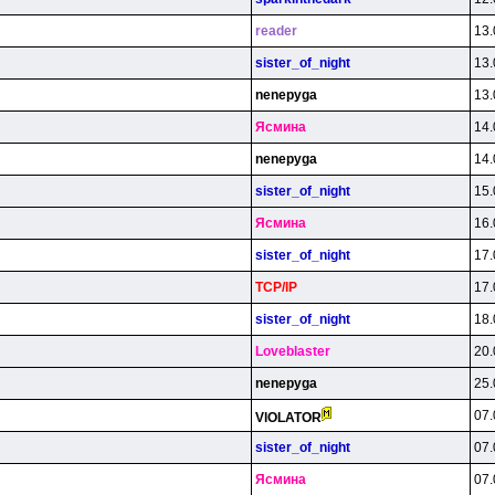
reader
13.
sister_of_night
13.
nenepyga
13.
Яcминa
14.
nenepyga
14.
sister_of_night
15.
Яcминa
16.
sister_of_night
17.
TCP/lP
17.
sister_of_night
18.
Loveblaster
20.
nenepyga
25.
07.
VlOLATOR
sister_of_night
07.
Яcминa
07.