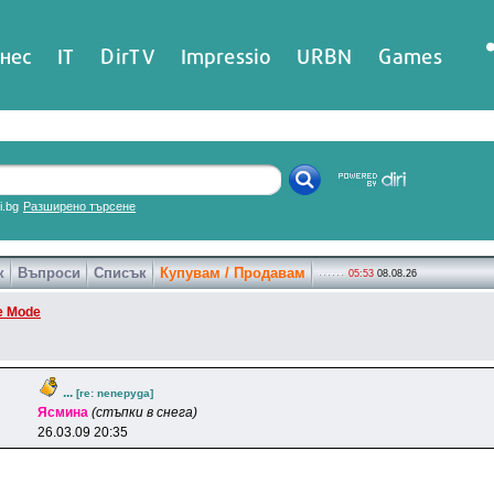
нес
IT
DirTV
Impressio
URBN
Games
ri.bg
Разширено търсене
к
Въпроси
Списък
Купувам / Продавам
05:53
08.08.26
e Mode
...
[re: nenepyga]
Яcминa
(стъпки в снега)
26.03.09 20:35