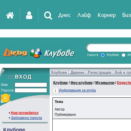
Днес
Лайф
Корнер
Биз
търси в
Клубове
di
Клубове
Дирене
Регистрация
Кой е ту
Клубове
/
Фен клубове
/
Музикални
/
Depech
Име
Парола
Информация за клуба
Тема
Автор
•
Нов потребител
Публикувано
•
Забравена парола
Клубове