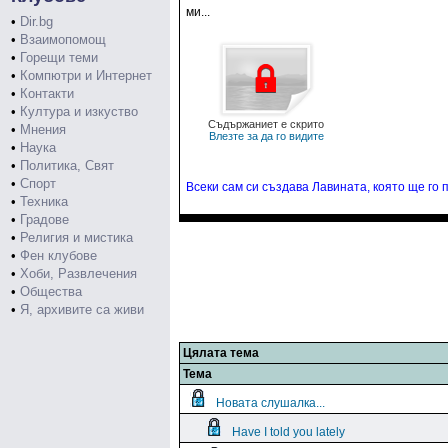
ми...
•
Dir.bg
•
Взаимопомощ
•
Горещи теми
•
Компютри и Интернет
•
Контакти
•
Култура и изкуство
Съдържаниет е скрито
•
Мнения
Влезте за да го видите
•
Наука
•
Политика, Свят
•
Спорт
Всеки сам си създава Лавината, която ще го п
•
Техника
•
Градове
•
Религия и мистика
•
Фен клубове
•
Хоби, Развлечения
•
Общества
•
Я, архивите са живи
Цялата тема
Тема
Новата слушалка...
Have I told you lately