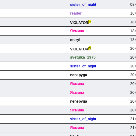
sister_of_night
08.
reader
16.
18.
VlOLATOR
Яcминa
18.
meryl
18.
20.
VlOLATOR
svetulka_1975
20.
sister_of_night
20.
nenepyga
20.
Яcминa
20.
Яcминa
20.
nenepyga
20.
Яcминa
20.
sister_of_night
21.
Яcминa
21.