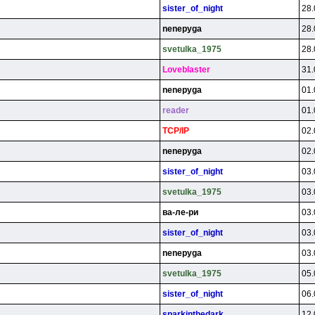
sister_of_night
28.
nenepyga
28.
svetulka_1975
28.
Loveblaster
31.
nenepyga
01.
reader
01.
TCP/lP
02.
nenepyga
02.
sister_of_night
03.
svetulka_1975
03.
вa-лe-pи
03.
sister_of_night
03.
nenepyga
03.
svetulka_1975
05.
sister_of_night
06.
sparkinthedark
12.