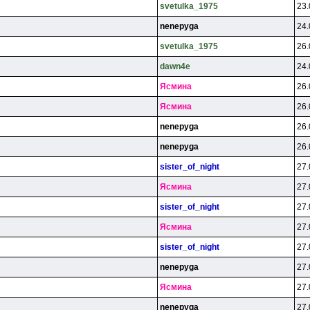
svetulka_1975
23.
nenepyga
24.
svetulka_1975
26.
dawn4e
24.
Яcминa
26.
Яcминa
26.
nenepyga
26.
nenepyga
26.
sister_of_night
27.
Яcминa
27.
sister_of_night
27.
Яcминa
27.
sister_of_night
27.
nenepyga
27.
Яcминa
27.
nenepyga
27.