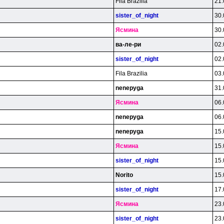
Fila Brazilia
21.
sister_of_night
30.
Яcминa
30.
вa-лe-pи
02.
sister_of_night
02.
Fila Brazilia
03.
nenepyga
31.
Яcминa
06.
nenepyga
06.
nenepyga
15.
Яcминa
15.
sister_of_night
15.
Norito
15.
sister_of_night
17.
Яcминa
23.
sister_of_night
23.