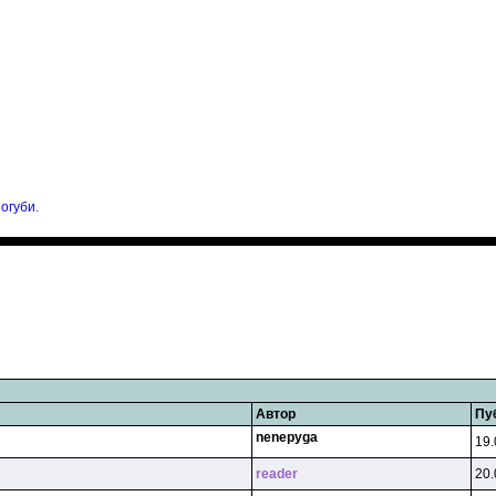
огуби.
Автор
Пу
nenepyga
19.
reader
20.