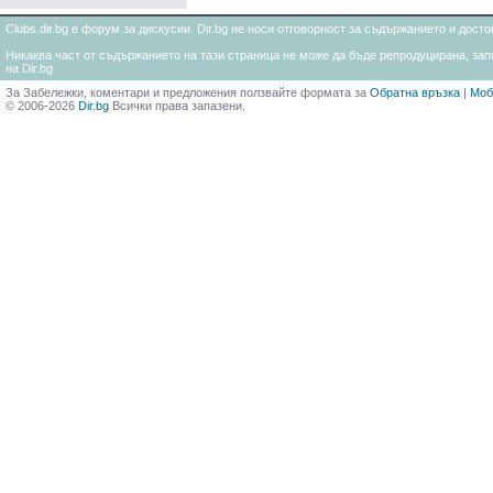
Clubs.dir.bg е форум за дискусии. Dir.bg не носи отговорност за съдържанието и дос
Никаква част от съдържанието на тази страница не може да бъде репродуцирана, запи
на Dir.bg
За Забележки, коментари и предложения ползвайте формата за
Обратна връзка
|
Моб
© 2006-2026
Dir.bg
Всички права запазени.