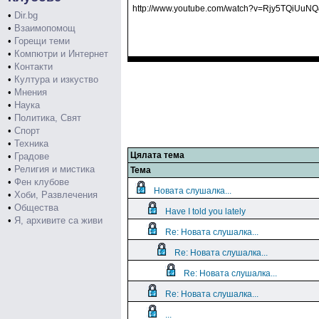
http://www.youtube.com/watch?v=Rjy5TQiUuNQ&
•
Dir.bg
•
Взаимопомощ
•
Горещи теми
•
Компютри и Интернет
•
Контакти
•
Култура и изкуство
•
Мнения
•
Наука
•
Политика, Свят
•
Спорт
•
Техника
Цялата тема
•
Градове
•
Религия и мистика
Тема
•
Фен клубове
Новата слушалка...
•
Хоби, Развлечения
•
Общества
Have I told you lately
•
Я, архивите са живи
Re: Новата слушалка...
Re: Новата слушалка...
Re: Новата слушалка...
Re: Новата слушалка...
...