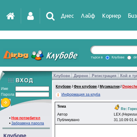
Днес
Лайф
Корнер
Биз
IT
DirTV
Impressio
търси в
Клубове
di
Клубове
Дирене
Регистрация
Кой е ту
Games
Клубове
/
Фен клубове
/
Музикални
/
Depech
Име
Парола
Информация за клуба
Тема
Re: Горе
Автор
LEX
(Нереги
•
Нов потребител
Публикувано
31.10.09 01:
•
Забравена парола
Клубове