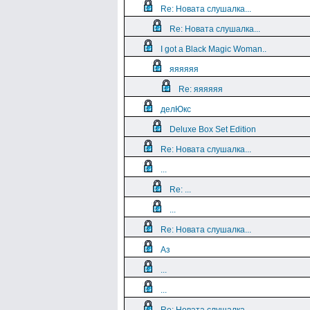
Re: Новата слушалка...
Re: Новата слушалка...
I got a Black Magic Woman..
яяяяяя
Re: яяяяяя
делЮкс
Deluxe Box Set Edition
Re: Новата слушалка...
...
Re: ...
...
Re: Новата слушалка...
Аз
...
...