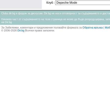
Клуб :
Clubs.dir.bg е форум за дискусии. Dir.bg не носи отговорност за съдържанието и дос
Никаква част от съдържанието на тази страница не може да бъде репродуцирана, запи
на Dir.bg
За Забележки, коментари и предложения ползвайте формата за
Обратна връзка
|
Моб
© 2006-2026
Dir.bg
Всички права запазени.