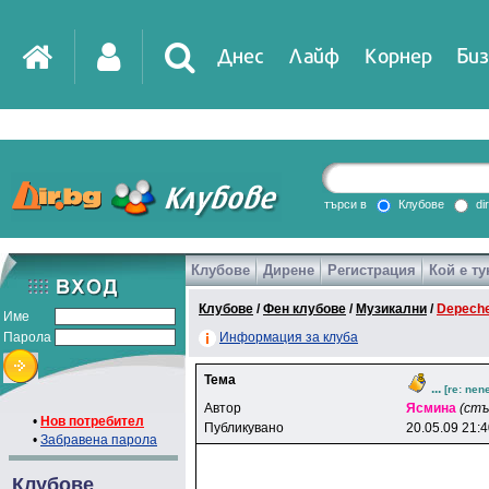
Днес
Лайф
Корнер
Биз
IT
DirTV
Impressio
търси в
Клубове
di
Клубове
Дирене
Регистрация
Кой е ту
Games
Клубове
/
Фен клубове
/
Музикални
/
Depech
Име
Парола
Информация за клуба
Тема
...
[re: nen
Автор
Яcминa
(стъ
•
Нов потребител
Публикувано
20.05.09 21:
•
Забравена парола
Клубове