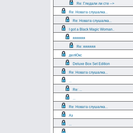
Re: Гледали ли сте -->
Re: Новата слушалка...
Re: Новата слушалка...
I got a Black Magic Woman..
яяяяяя
Re: яяяяяя
делЮкс
Deluxe Box Set Edition
Re: Новата слушалка...
...
Re: ...
...
Re: Новата слушалка...
Аз
...
...