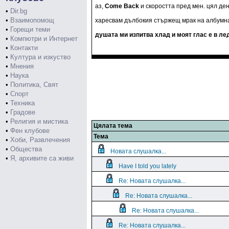
аз,
Come Back
и скоростта пред мен. цял ден
•
Dir.bg
•
Взаимопомощ
харесвам дълбокия стържещ мрак на албумна
•
Горещи теми
душата ми изпитва хлад и моят глас е в ле
•
Компютри и Интернет
•
Контакти
•
Култура и изкуство
•
Мнения
•
Наука
•
Политика, Свят
•
Спорт
•
Техника
•
Градове
•
Религия и мистика
Цялата тема
•
Фен клубове
Тема
•
Хоби, Развлечения
•
Общества
Новата слушалка...
•
Я, архивите са живи
Have I told you lately
Re: Новата слушалка...
Re: Новата слушалка...
Re: Новата слушалка...
Re: Новата слушалка...