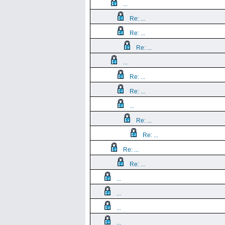
...
Re: ...
Re: ...
Re: ...
...
Re: ...
Re: ...
...
Re: ...
Re: ...
Re: ...
Re: ...
...
...
...
...