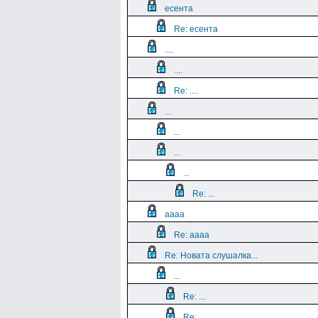
есента
Re: есента
....
....
Re: ....
...
...
...
...
Re: ...
aaaa
Re: aaaa
Re: Новата слушалка...
...
Re: ...
Re: ...