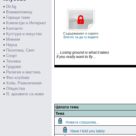
•
Dir.bg
•
Взаимопомощ
•
Горещи теми
•
Компютри и Интернет
•
Контакти
•
Култура и изкуство
Съдържаниет е скрито
Влезте за да го видите
•
Мнения
•
Наука
•
Политика, Свят
... Losing ground is what it takes
•
Спорт
If you really want to fly ...
•
Техника
•
Градове
•
Религия и мистика
•
Фен клубове
•
Хоби, Развлечения
•
Общества
•
Я, архивите са живи
Цялата тема
Тема
Новата слушалка...
Have I told you lately