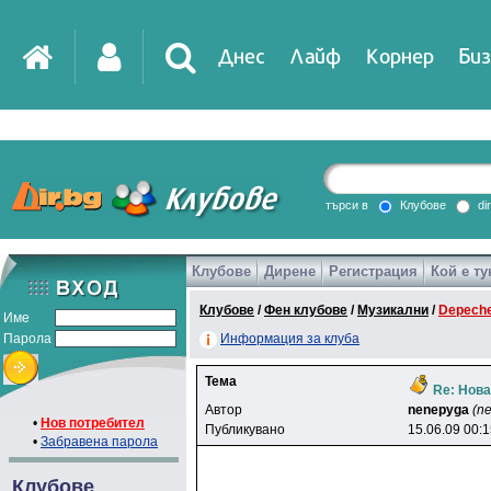
Днес
Лайф
Корнер
Биз
IT
DirTV
Impressio
търси в
Клубове
di
Клубове
Дирене
Регистрация
Кой е ту
Games
Клубове
/
Фен клубове
/
Музикални
/
Depech
Име
Парола
Информация за клуба
Тема
Re: Нова
Автор
nenepyga
(n
•
Нов потребител
Публикувано
15.06.09 00:
•
Забравена парола
Клубове