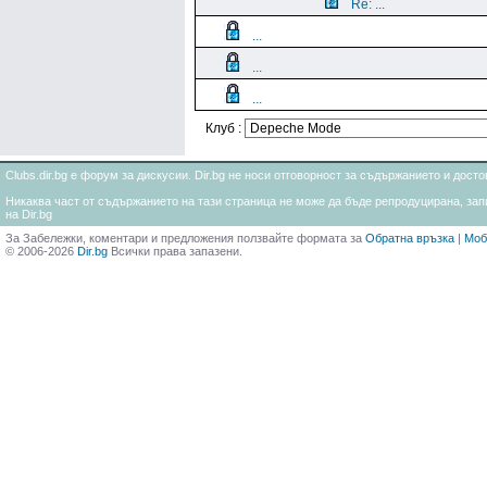
Re: ...
...
...
...
Клуб :
Clubs.dir.bg е форум за дискусии. Dir.bg не носи отговорност за съдържанието и дос
Никаква част от съдържанието на тази страница не може да бъде репродуцирана, запи
на Dir.bg
За Забележки, коментари и предложения ползвайте формата за
Обратна връзка
|
Моб
© 2006-2026
Dir.bg
Всички права запазени.