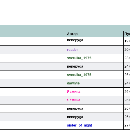
Автор
Пу
nenepyga
19.
reader
20.
svetulka_1975
23.
nenepyga
24.
svetulka_1975
26.
dawn4e
24.
Яcминa
26.
Яcминa
26.
nenepyga
26.
nenepyga
26.
sister_of_night
27.