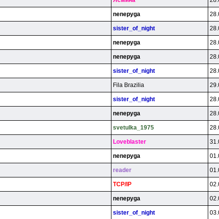
Яcминa
28.
nenepyga
28.
sister_of_night
28.
nenepyga
28.
nenepyga
28.
sister_of_night
28.
Fila Brazilia
29.
sister_of_night
28.
nenepyga
28.
svetulka_1975
28.
Loveblaster
31.
nenepyga
01.
reader
01.
TCP/lP
02.
nenepyga
02.
sister_of_night
03.