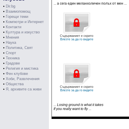
... а сега един меланхоличен полъх от мен ...
•
Dir.bg
•
Взаимопомощ
•
Горещи теми
•
Компютри и Интернет
•
Контакти
•
Култура и изкуство
Съдържаниет е скрито
•
Мнения
Влезте за да го видите
•
Наука
•
Политика, Свят
•
Спорт
•
Техника
•
Градове
•
Религия и мистика
•
Фен клубове
•
Хоби, Развлечения
•
Общества
Съдържаниет е скрито
•
Я, архивите са живи
Влезте за да го видите
... Losing ground is what it takes
If you really want to fly ...