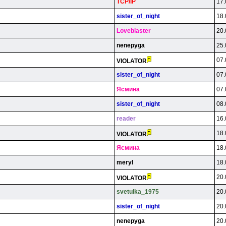
TCP/lP
17.
sister_of_night
18.
Loveblaster
20.
nenepyga
25.
07.
VlOLATOR
sister_of_night
07.
Яcминa
07.
sister_of_night
08.
reader
16.
18.
VlOLATOR
Яcминa
18.
meryl
18.
20.
VlOLATOR
svetulka_1975
20.
sister_of_night
20.
nenepyga
20.