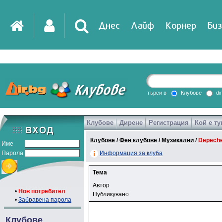
Днес
Лайф
Корнер
Биз
търси в
Клубове
di
Клубове
Дирене
Регистрация
Кой е ту
Клубове
/
Фен клубове
/
Музикални
/
Depech
Име
Парола
Информация за клуба
Тема
Автор
•
Нов потребител
Публикувано
•
Забравена парола
Клубове