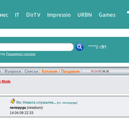
нес
IT
DirTV
Impressio
URBN
Games
ri.bg
Разширено търсене
к
Въпроси
Списък
Купувам / Продавам
05:24
07.08.26
e Mode
Re: Новата слушалка...
[re: nenepyga]
nenepyga
(newborn)
14.04.09 22:33