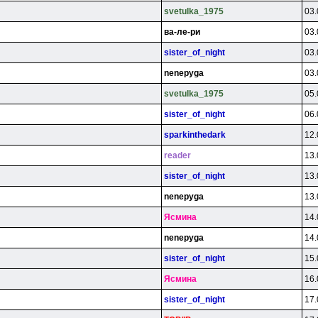
svetulka_1975
03.
вa-лe-pи
03.
sister_of_night
03.
nenepyga
03.
svetulka_1975
05.
sister_of_night
06.
sparkinthedark
12.
reader
13.
sister_of_night
13.
nenepyga
13.
Яcминa
14.
nenepyga
14.
sister_of_night
15.
Яcминa
16.
sister_of_night
17.