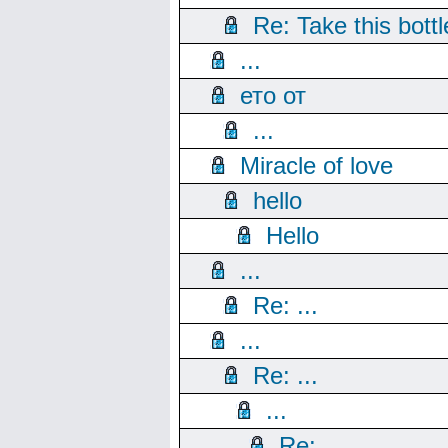
Re: Take this bottl
...
ето от
...
Miracle of love
hello
Hello
...
Re: ...
...
Re: ...
...
Re: ...