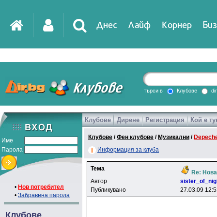
Днес
Лайф
Корнер
Биз
IT
DirTV
Impressio
търси в
Клубове
di
Клубове
Дирене
Регистрация
Кой е ту
Games
Клубове
/
Фен клубове
/
Музикални
/
Depech
Име
Парола
Информация за клуба
Тема
Re: Нова
Автор
sister_of_nig
•
Нов потребител
Публикувано
27.03.09 12:
•
Забравена парола
Клубове