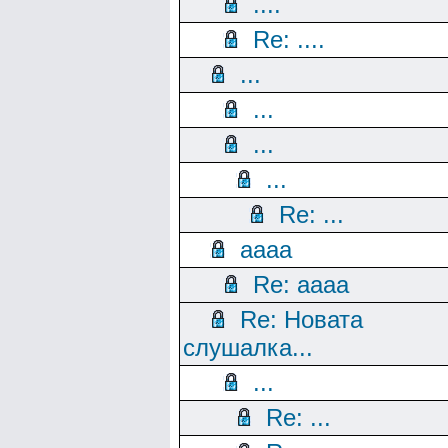
....
Re: ....
...
...
...
...
Re: ...
aaaa
Re: aaaa
Re: Новата
слушалка...
...
Re: ...