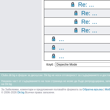
Re: ...
Re: ...
Re: ...
Re: ...
...
...
...
Клуб :
Clubs.dir.bg е форум за дискусии. Dir.bg не носи отговорност за съдържанието и дос
Никаква част от съдържанието на тази страница не може да бъде репродуцирана, запи
на Dir.bg
За Забележки, коментари и предложения ползвайте формата за
Обратна връзка
|
Моб
© 2006-2026
Dir.bg
Всички права запазени.