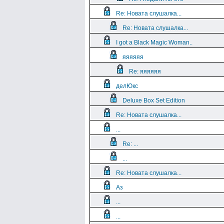
Re: Новата слушалка...
Re: Новата слушалка...
I got a Black Magic Woman..
яяяяяя
Re: яяяяяя
делЮкс
Deluxe Box Set Edition
Re: Новата слушалка...
...
Re: ...
...
Re: Новата слушалка...
Аз
...
...