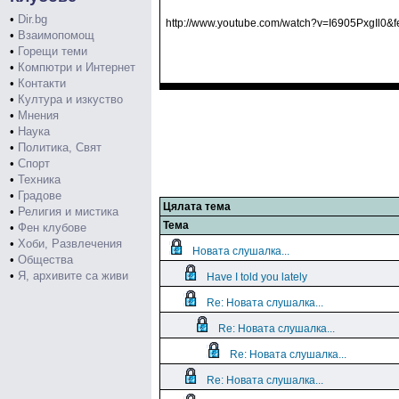
•
Dir.bg
http://www.youtube.com/watch?v=I6905PxgIl0&f
•
Взаимопомощ
•
Горещи теми
•
Компютри и Интернет
•
Контакти
•
Култура и изкуство
•
Мнения
•
Наука
•
Политика, Свят
•
Спорт
•
Техника
•
Градове
Цялата тема
•
Религия и мистика
Тема
•
Фен клубове
•
Хоби, Развлечения
Новата слушалка...
•
Общества
•
Я, архивите са живи
Have I told you lately
Re: Новата слушалка...
Re: Новата слушалка...
Re: Новата слушалка...
Re: Новата слушалка...