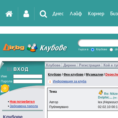
Днес
Лайф
Корнер
Биз
IT
DirTV
Impressio
търси в
Клубове
di
Клубове
Дирене
Регистрация
Кой е ту
Games
Клубове
/
Фен клубове
/
Музикални
/
Depech
Име
Парола
Информация за клуба
Тема
Re: Nitze
Delphic....
[re
•
Нов потребител
Автор
lex
(Нерегис
•
Забравена парола
Публикувано
02.02.10 00:
Клубове