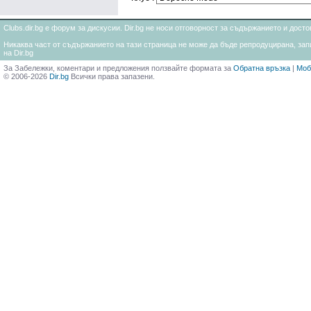
Clubs.dir.bg е форум за дискусии. Dir.bg не носи отговорност за съдържанието и дос
Никаква част от съдържанието на тази страница не може да бъде репродуцирана, запи
на Dir.bg
За Забележки, коментари и предложения ползвайте формата за
Обратна връзка
|
Моб
© 2006-2026
Dir.bg
Всички права запазени.