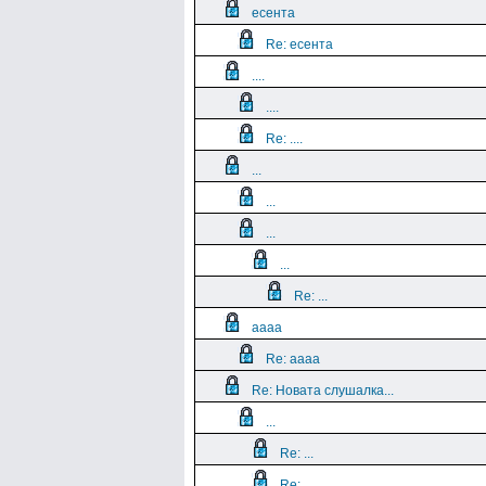
есента
Re: есента
....
....
Re: ....
...
...
...
...
Re: ...
aaaa
Re: aaaa
Re: Новата слушалка...
...
Re: ...
Re: ...