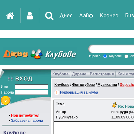
Днес
Лайф
Корнер
Биз
IT
DirTV
Impressio
търси в
Клубове
di
Клубове
Дирене
Регистрация
Кой е ту
Games
Клубове
/
Фен клубове
/
Музикални
/
Depech
Име
Парола
Информация за клуба
Тема
Re: Нова
Автор
nenepyga
(n
•
Нов потребител
Публикувано
11.09.09 00:0
•
Забравена парола
Клубове