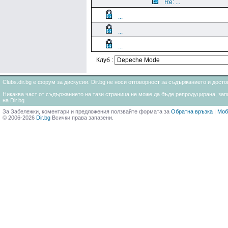
Re: ...
...
...
...
Клуб :
Clubs.dir.bg е форум за дискусии. Dir.bg не носи отговорност за съдържанието и дос
Никаква част от съдържанието на тази страница не може да бъде репродуцирана, запи
на Dir.bg
За Забележки, коментари и предложения ползвайте формата за
Обратна връзка
|
Моб
© 2006-2026
Dir.bg
Всички права запазени.