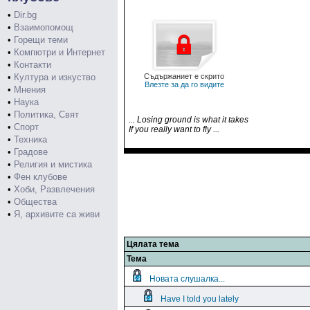
•
Dir.bg
•
Взаимопомощ
•
Горещи теми
•
Компютри и Интернет
•
Контакти
•
Култура и изкуство
Съдържаниет е скрито
Влезте за да го видите
•
Мнения
•
Наука
•
Политика, Свят
... Losing ground is what it takes
•
Спорт
If you really want to fly ...
•
Техника
•
Градове
•
Религия и мистика
•
Фен клубове
•
Хоби, Развлечения
•
Общества
•
Я, архивите са живи
Цялата тема
Тема
Новата слушалка...
Have I told you lately