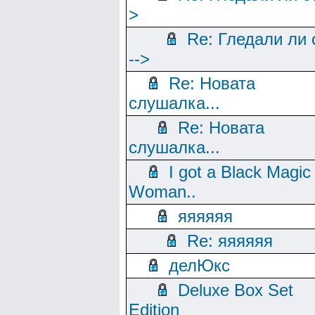
>
Re: Гледали ли 
-->
Re: Новата
слушалка...
Re: Новата
слушалка...
I got a Black Magic
Woman..
яяяяяя
Re: яяяяяя
делЮкс
Deluxe Box Set
Edition