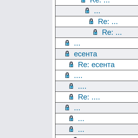
...
Re: ...
Re: ...
...
есента
Re: есента
....
....
Re: ....
...
...
...