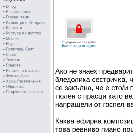
•
Dir.bg
•
Взаимопомощ
•
Горещи теми
•
Компютри и Интернет
•
Контакти
•
Култура и изкуство
•
Мнения
Съдържаниет е скрито
•
Наука
Влезте за да го видите
•
Политика, Свят
•
Спорт
•
Техника
•
Градове
Ако не знаех предвари
•
Религия и мистика
•
Фен клубове
бледолика сестричка, 
•
Хоби, Развлечения
се закълна, че е сто/и
•
Общества
•
Я, архивите са живи
тюлен с прасци като ве
напращели от госпел в
Каква ефирна композиц
това ревниво пиано по