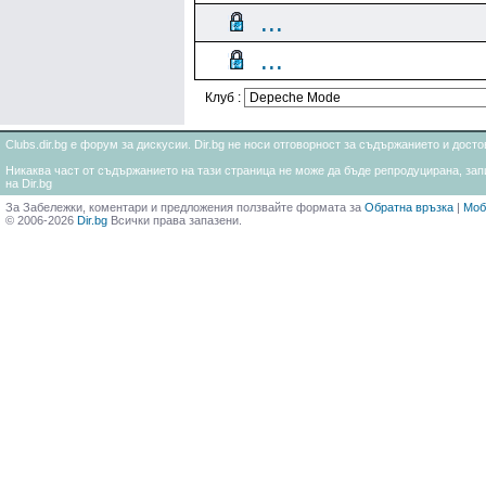
...
...
Клуб :
Clubs.dir.bg е форум за дискусии. Dir.bg не носи отговорност за съдържанието и дос
Никаква част от съдържанието на тази страница не може да бъде репродуцирана, запи
на Dir.bg
За Забележки, коментари и предложения ползвайте формата за
Обратна връзка
|
Моб
© 2006-2026
Dir.bg
Всички права запазени.