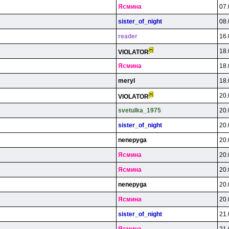
Яcминa
07.
sister_of_night
08.
reader
16.
18.
VlOLATOR
Яcминa
18.
meryl
18.
20.
VlOLATOR
svetulka_1975
20.
sister_of_night
20.
nenepyga
20.
Яcминa
20.
Яcминa
20.
nenepyga
20.
Яcминa
20.
sister_of_night
21.