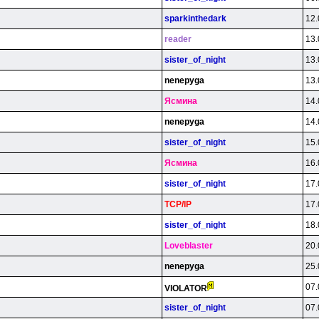
sparkinthedark
12.
reader
13.
sister_of_night
13.
nenepyga
13.
Яcминa
14.
nenepyga
14.
sister_of_night
15.
Яcминa
16.
sister_of_night
17.
TCP/lP
17.
sister_of_night
18.
Loveblaster
20.
nenepyga
25.
07.
VlOLATOR
sister_of_night
07.