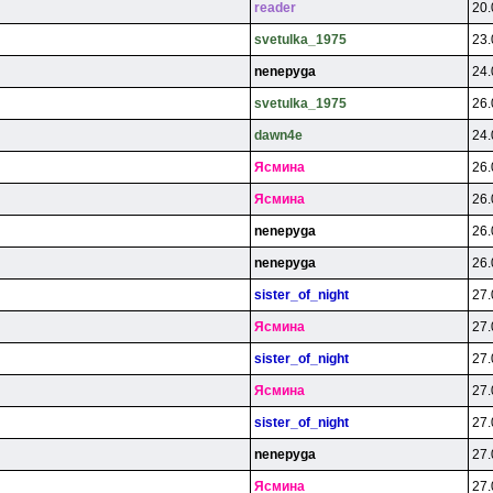
reader
20.
svetulka_1975
23.
nenepyga
24.
svetulka_1975
26.
dawn4e
24.
Яcминa
26.
Яcминa
26.
nenepyga
26.
nenepyga
26.
sister_of_night
27.
Яcминa
27.
sister_of_night
27.
Яcминa
27.
sister_of_night
27.
nenepyga
27.
Яcминa
27.