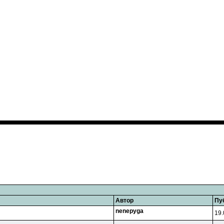
Автор
Пу
nenepyga
19.