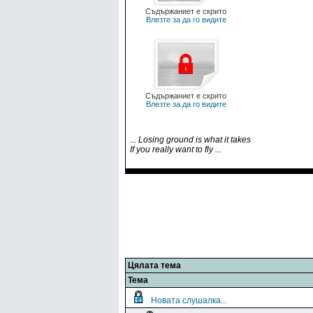
Съдържаниет е скрито
Влезте за да го видите
Съдържаниет е скрито
Влезте за да го видите
... Losing ground is what it takes
If you really want to fly ...
Цялата тема
Тема
Новата слушалка...