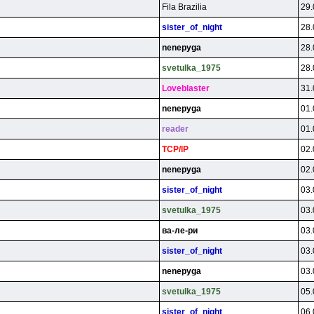
Fila Brazilia
29.
sister_of_night
28.
nenepyga
28.
svetulka_1975
28.
Loveblaster
31.
nenepyga
01.
reader
01.
TCP/lP
02.
nenepyga
02.
sister_of_night
03.
svetulka_1975
03.
вa-лe-pи
03.
sister_of_night
03.
nenepyga
03.
svetulka_1975
05.
sister_of_night
06.