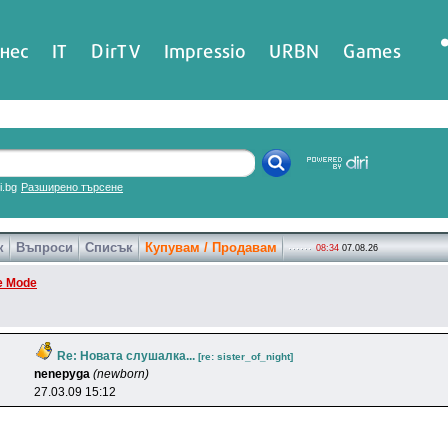
нес
IT
DirTV
Impressio
URBN
Games
ri.bg
Разширено търсене
к
Въпроси
Списък
Купувам / Продавам
08:34
07.08.26
e Mode
Re: Новата слушалка...
[re: sister_of_night]
nenepyga
(newborn)
27.03.09 15:12