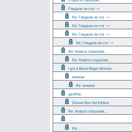
старата слушалка...
Гледали ли сте -->
Re: Гледали ли сте -->
Re: Гледали ли сте -->
Re: Гледали ли сте -->
Re: Гледали ли сте -->
Re: Новата слушалка...
Re: Новата слушалка...
I got a Black Magic Woman..
яяяяяя
Re: яяяяяя
делЮкс
Deluxe Box Set Edition
Re: Новата слушалка...
...
Re: ...