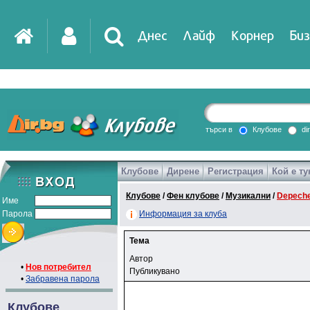
Днес
Лайф
Корнер
Биз
търси в
Клубове
di
Клубове
Дирене
Регистрация
Кой е ту
Клубове
/
Фен клубове
/
Музикални
/
Depech
Име
Парола
Информация за клуба
Тема
Автор
•
Нов потребител
Публикувано
•
Забравена парола
Клубове