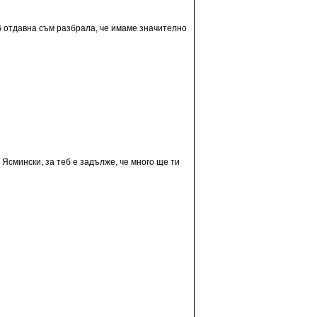
 теб отдавна съм разбрала, че имаме значително
 Ясмински, за теб е задълже, че много ще ти