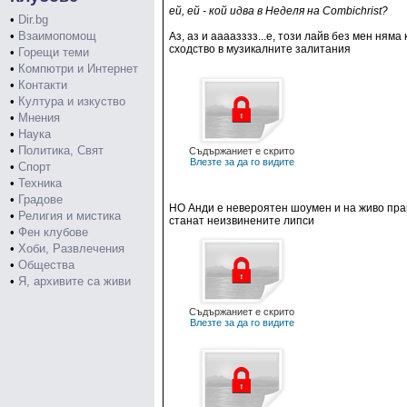
ей, ей - кой идва в Неделя на Combichrist?
•
Dir.bg
•
Взаимопомощ
Аз, аз и аааазззз...е, този лайв без мен ням
сходство в музикалните залитания
•
Горещи теми
•
Компютри и Интернет
•
Контакти
•
Култура и изкуство
•
Мнения
•
Наука
•
Политика, Свят
Съдържаниет е скрито
Влезте за да го видите
•
Спорт
•
Техника
•
Градове
НО Анди е невероятен шоумен и на живо прави
•
Религия и мистика
станат неизвинените липси
•
Фен клубове
•
Хоби, Развлечения
•
Общества
•
Я, архивите са живи
Съдържаниет е скрито
Влезте за да го видите