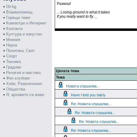
Разкош!
•
Dir.bg
•
Взаимопомощ
... Losing ground is what it takes
If you really want to fly ...
•
Горещи теми
•
Компютри и Интернет
•
Контакти
•
Култура и изкуство
•
Мнения
•
Наука
•
Политика, Свят
•
Спорт
•
Техника
•
Градове
Цялата тема
•
Религия и мистика
Тема
•
Фен клубове
•
Хоби, Развлечения
Новата слушалка...
•
Общества
•
Я, архивите са живи
Have I told you lately
Re: Новата слушалка...
Re: Новата слушалка...
Re: Новата слушалка...
Re: Новата слушалка...