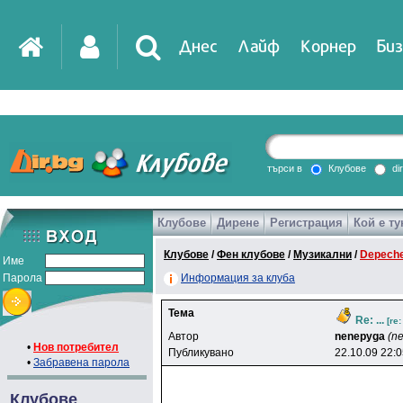
Днес
Лайф
Корнер
Биз
IT
DirTV
Impressio
търси в
Клубове
di
Клубове
Дирене
Регистрация
Кой е ту
Games
Клубове
/
Фен клубове
/
Музикални
/
Depech
Име
Парола
Информация за клуба
Тема
Re: ...
[re
Автор
nenepyga
(n
•
Нов потребител
Публикувано
22.10.09 22:
•
Забравена парола
Клубове