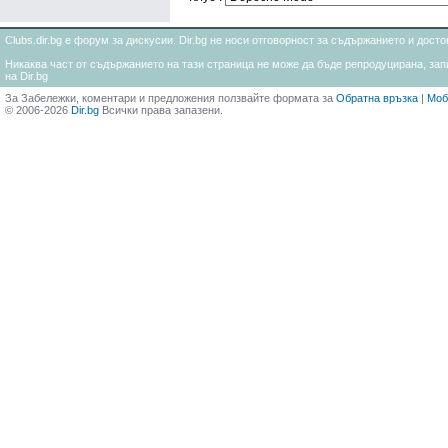
Clubs.dir.bg е форум за дискусии. Dir.bg не носи отговорност за съдържанието и дос
Никаква част от съдържанието на тази страница не може да бъде репродуцирана, запи
на Dir.bg
За Забележки, коментари и предложения ползвайте формата за
Обратна връзка
|
Моб
© 2006-2026
Dir.bg
Всички права запазени.