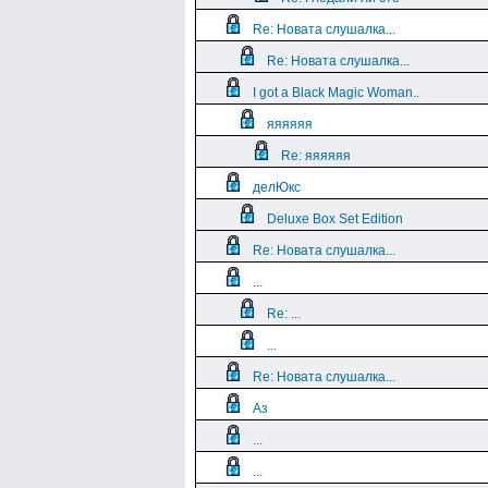
Re: Новата слушалка...
Re: Новата слушалка...
I got a Black Magic Woman..
яяяяяя
Re: яяяяяя
делЮкс
Deluxe Box Set Edition
Re: Новата слушалка...
...
Re: ...
...
Re: Новата слушалка...
Аз
...
...