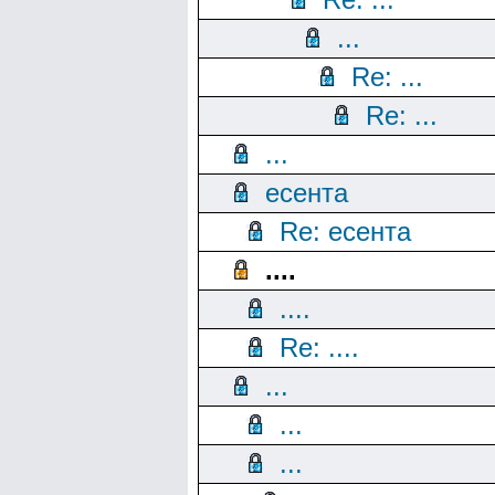
...
Re: ...
Re: ...
...
есента
Re: есента
....
....
Re: ....
...
...
...