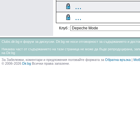
...
...
Клуб :
Clubs.dir.bg е форум за дискусии. Dir.bg не носи отговорност за съдържанието и дос
Никаква част от съдържанието на тази страница не може да бъде репродуцирана, запи
на Dir.bg
За Забележки, коментари и предложения ползвайте формата за
Обратна връзка
|
Моб
© 2006-2026
Dir.bg
Всички права запазени.