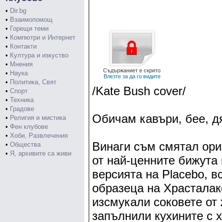
•
Dir.bg
•
Взаимопомощ
•
Горещи теми
•
Компютри и Интернет
•
Контакти
•
Култура и изкуство
•
Мнения
Съдържаниет е скрито
•
Наука
Влезте за да го видите
•
Политика, Свят
/Kate Bush cover/
•
Спорт
•
Техника
•
Градове
Обичам кавъри, бее, дя
•
Религия и мистика
•
Фен клубове
•
Хоби, Развлечения
Винаги съм смятал ори
•
Общества
•
Я, архивите са живи
от най-ценните бижута 
версията на Placebo, в
образеца на Храсталак
изсмукали соковете от 
запълнили кухините с х