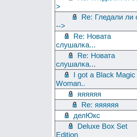
>
Re: Гледали ли 
-->
Re: Новата
слушалка...
Re: Новата
слушалка...
I got a Black Magic
Woman..
яяяяяя
Re: яяяяяя
делЮкс
Deluxe Box Set
Edition