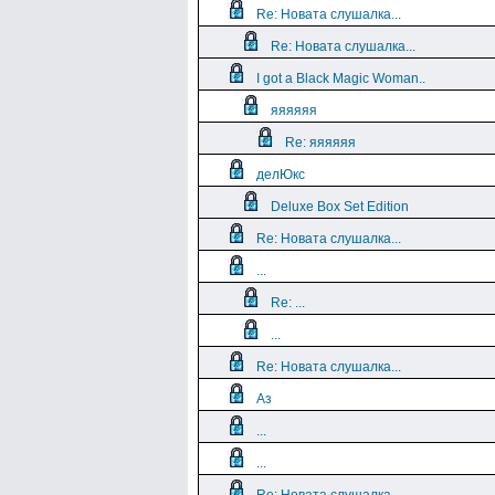
Re: Новата слушалка...
Re: Новата слушалка...
I got a Black Magic Woman..
яяяяяя
Re: яяяяяя
делЮкс
Deluxe Box Set Edition
Re: Новата слушалка...
...
Re: ...
...
Re: Новата слушалка...
Аз
...
...