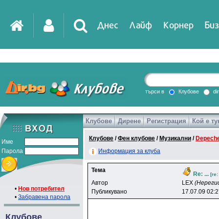
Днес
Лайф
Корнер
Биз
IT
DirTV
Impressio
търси в
Клубове
di
Клубове
Дирене
Регистрация
Кой е ту
Games
Клубове
/
Фен клубове
/
Музикални
/
Depech
Име
Парола
Информация за клуба
Тема
Re: ...
[re
Автор
LEX
(Нереги
•
Нов потребител
Публикувано
17.07.09 02:
•
Забравена парола
Клубове