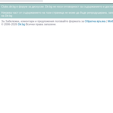
Clubs.dir.bg е форум за дискусии. Dir.bg не носи отговорност за съдържанието и дос
Никаква част от съдържанието на тази страница не може да бъде репродуцирана, запи
на Dir.bg
За Забележки, коментари и предложения ползвайте формата за
Обратна връзка
|
Моб
© 2006-2026
Dir.bg
Всички права запазени.