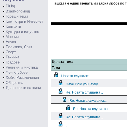
чашката е единствената ми вярна любов.по тоя
•
Dir.bg
•
Взаимопомощ
•
Горещи теми
•
Компютри и Интернет
•
Контакти
•
Култура и изкуство
•
Мнения
•
Наука
•
Политика, Свят
•
Спорт
•
Техника
Цялата тема
•
Градове
•
Религия и мистика
Тема
•
Фен клубове
Новата слушалка...
•
Хоби, Развлечения
•
Общества
Have I told you lately
•
Я, архивите са живи
Re: Новата слушалка...
Re: Новата слушалка...
Re: Новата слушалка...
Re: Новата слушалка...
...