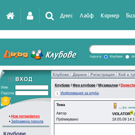
Днес
Лайф
Корнер
Биз
IT
DirTV
Impressio
търси в
Клубове
di
Клубове
Дирене
Регистрация
Кой е ту
Games
Клубове
/
Фен клубове
/
Музикални
/
Depech
Име
Парола
Информация за клуба
Тема
...
[re: nen
Автор
VlOLATOR
•
Нов потребител
Публикувано
18.05.09 14:
•
Забравена парола
Клубове