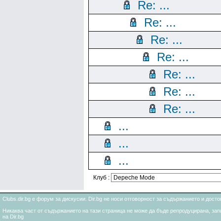
Re: ...
Re: ...
Re: ...
Re: ...
Re: ...
Re: ...
Re: ...
...
...
...
Клуб :
Clubs.dir.bg е форум за дискусии. Dir.bg не носи отговорност за съдържанието и дос
Никаква част от съдържанието на тази страница не може да бъде репродуцирана, запи
на Dir.bg