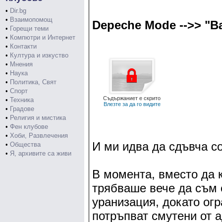
•
Dir.bg
•
Взаимопомощ
Depeche Mode -->> "Ba
•
Горещи теми
•
Компютри и Интернет
•
Контакти
•
Култура и изкуство
•
Мнения
•
Наука
•
Политика, Свят
•
Спорт
Съдържаниет е скрито
•
Техника
Влезте за да го видите
•
Градове
•
Религия и мистика
•
Фен клубове
•
Хоби, Развлечения
И ми идва да сдъвча со
•
Общества
•
Я, архивите са живи
В момента, вместо да к
трябваше вече да съм 
уранизация, докато ог
потръпват смутени от а