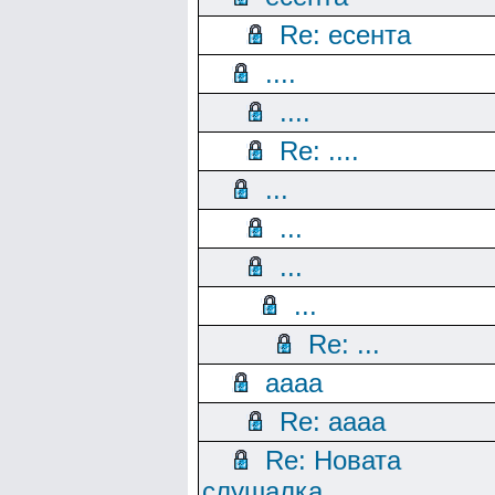
Re: есента
....
....
Re: ....
...
...
...
...
Re: ...
aaaa
Re: aaaa
Re: Новата
слушалка...