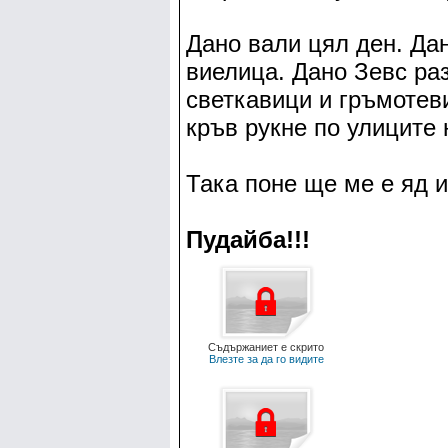
Дано вали цял ден. Да
виелица. Дано Зевс ра
светкавици и гръмотеви
кръв рукне по улиците
Така поне ще ме е яд 
Пудайба!!!
Съдържаниет е скрито
Влезте за да го видите