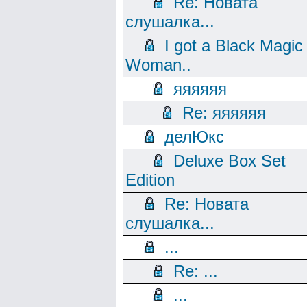
Re: Новата
слушалка...
I got a Black Magic
Woman..
яяяяяя
Re: яяяяяя
делЮкс
Deluxe Box Set
Edition
Re: Новата
слушалка...
...
Re: ...
...