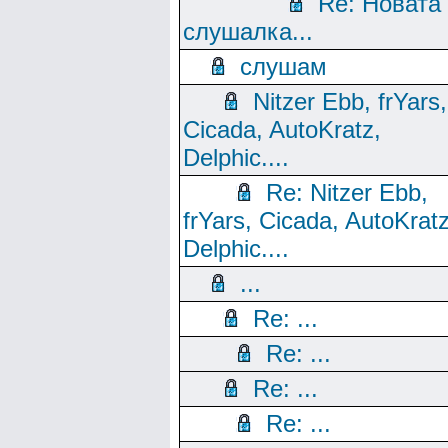
Re: Новата
слушалка...
слушам
Nitzer Ebb, frYars,
Cicada, AutoKratz,
Delphic....
Re: Nitzer Ebb,
frYars, Cicada, AutoKratz
Delphic....
...
Re: ...
Re: ...
Re: ...
Re: ...