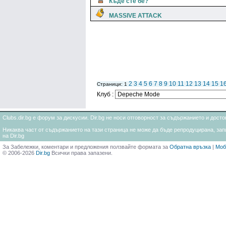
Къде сте бе?
MASSIVE ATTACK
2
3
4
5
6
7
8
9
10
11
12
13
14
15
1
Страници: 1
Клуб :
Clubs.dir.bg е форум за дискусии. Dir.bg не носи отговорност за съдържанието и дос
Никаква част от съдържанието на тази страница не може да бъде репродуцирана, запи
на Dir.bg
За Забележки, коментари и предложения ползвайте формата за
Обратна връзка
|
Моб
© 2006-2026
Dir.bg
Всички права запазени.