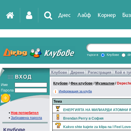
Днес
Лайф
Корнер
Биз
IT
DirTV
Impressio
търси в
Клубове
di
Клубове
Дирене
Регистрация
Кой е ту
Games
Клубове
/
Фен клубове
/
Музикални
/
Depech
Име
Парола
Информация за клуба
Тема
ЕНЕРГИЯТА НА МИЛИАРДИ АТОМНИ ЯД
•
Нов потребител
•
Забравена парола
Brendan Perry в София
Kakvo shte kajete za klipa na I Feel Love
Клубове