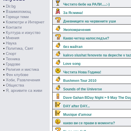
Честито бебе на РАЛИ.....:-)
•
Dir.bg
•
Взаимопомощ
За Ясмина!
•
Горещи теми
Дневниците на червените уши
•
Компютри и Интернет
•
Контакти
Умопомрачения
•
Култура и изкуство
•
Мнения
Какво четеш напоследък?
•
Наука
без майтап
•
Политика, Свят
•
Спорт
kakvo slushat fenovete na depeche v taz
•
Техника
Love song
•
Градове
•
Религия и мистика
Честита Нова Година!
•
Фен клубове
•
Хоби, Развлечения
Bushmen Tour 2010
•
Общества
Sounds of the Universe
•
Я, архивите са живи
Dave Gahan BDay Night > 9 May The Da
DAY after DAY...
Musique d'amour
какво ви се прави в момента?