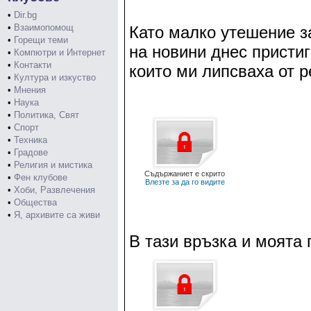
•
Dir.bg
•
Взаимопомощ
Като малко утешение з
•
Горещи теми
на новини днес присти
•
Компютри и Интернет
•
Контакти
които ми липсваха от 
•
Култура и изкуство
•
Мнения
•
Наука
•
Политика, Свят
•
Спорт
•
Техника
•
Градове
•
Религия и мистика
Съдържаниет е скрито
•
Фен клубове
Влезте за да го видите
•
Хоби, Развлечения
•
Общества
•
Я, архивите са живи
В тази връзка и моята 