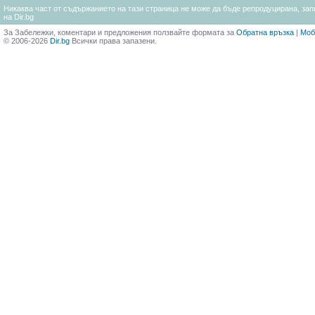
Никаква част от съдържанието на тази страница не може да бъде репродуцирана, запи
на Dir.bg
За Забележки, коментари и предложения ползвайте формата за
Обратна връзка
|
Моб
© 2006-2026
Dir.bg
Всички права запазени.