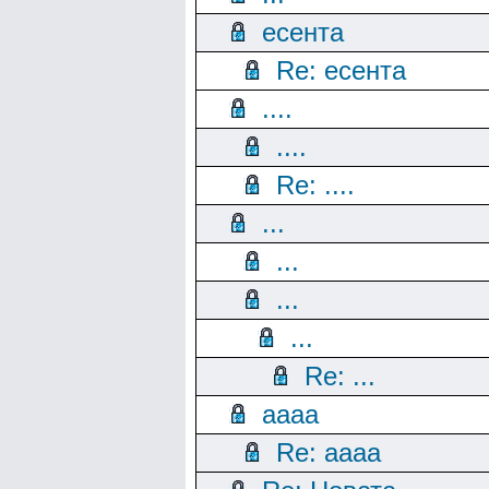
есента
Re: есента
....
....
Re: ....
...
...
...
...
Re: ...
aaaa
Re: aaaa