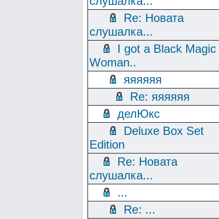
слушалка...
Re: Новата
слушалка...
I got a Black Magic
Woman..
яяяяяя
Re: яяяяяя
делЮкс
Deluxe Box Set
Edition
Re: Новата
слушалка...
...
Re: ...