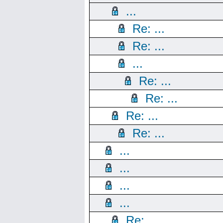
...
Re: ...
Re: ...
...
Re: ...
Re: ...
Re: ...
Re: ...
...
...
...
...
Re: ...