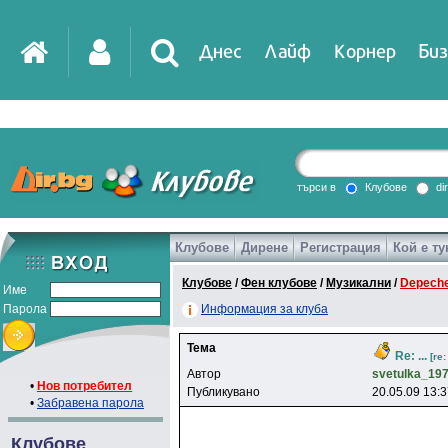
Днес
Лайф
Корнер
Биз
IT
DirTV
Impressio
търси в
Клубове
di
Клубове
Дирене
Регистрация
Кой е ту
Games
Клубове
/
Фен клубове
/
Музикални
/
Depech
Име
Парола
Информация за клуба
Тема
Re: ...
[re
Автор
svetulka_19
•
Нов потребител
Публикувано
20.05.09 13:
•
Забравена парола
Клубове