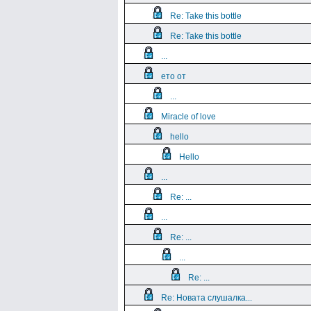
Re: Take this bottle
Re: Take this bottle
...
ето от
...
Miracle of love
hello
Hello
...
Re: ...
...
Re: ...
...
Re: ...
Re: Новата слушалка...