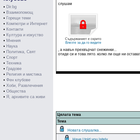
слушам
•
Dir.bg
•
Взаимопомощ
•
Горещи теми
•
Компютри и Интернет
•
Контакти
•
Култура и изкуство
Съдържаниет е скрито
•
Мнения
Влезте за да го видите
•
Наука
, а навън прехвърчат снежинки...
•
Политика, Свят
отиде си и това лято. колко ли още ни остава
•
Спорт
•
Техника
•
Градове
•
Религия и мистика
•
Фен клубове
•
Хоби, Развлечения
•
Общества
•
Я, архивите са живи
Цялата тема
Тема
Новата слушалка...
Have I told you lately