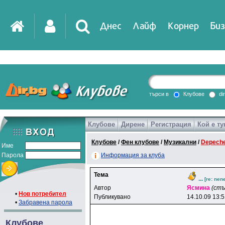
Днес
Лайф
Корнер
Биз
IT
DirTV
Impressio
търси в
Клубове
di
Клубове
Дирене
Регистрация
Кой е ту
Games
Клубове
/
Фен клубове
/
Музикални
/
Depech
Име
Парола
Информация за клуба
Тема
...
[re: nen
Автор
Яcминa
(стъ
•
Нов потребител
Публикувано
14.10.09 13:
•
Забравена парола
Клубове