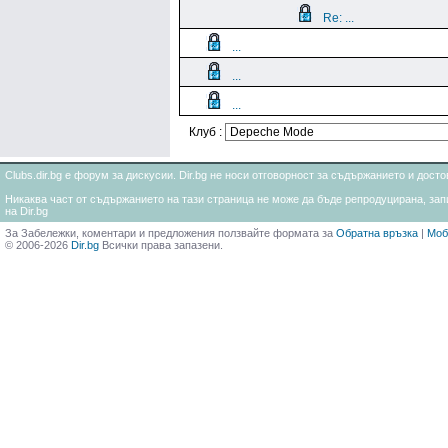
Re: ...
...
...
...
Клуб :
Clubs.dir.bg е форум за дискусии. Dir.bg не носи отговорност за съдържанието и дос
Никаква част от съдържанието на тази страница не може да бъде репродуцирана, запи
на Dir.bg
За Забележки, коментари и предложения ползвайте формата за
Обратна връзка
|
Моб
© 2006-2026
Dir.bg
Всички права запазени.