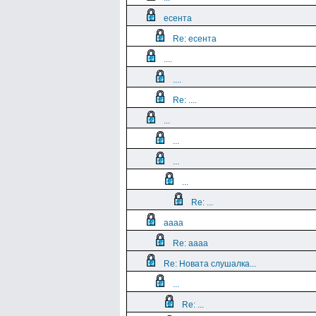
есента
Re: есента
....
....
Re: ....
...
...
...
...
Re: ...
aaaa
Re: aaaa
Re: Новата слушалка...
...
Re: ...