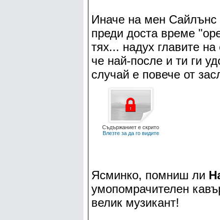
Иначе на мен Сайлънс 
преди доста време "ор
тях... надух главите на
че най-после и ти ги уд
случай е повече от за
Съдържаниет е скрито
Влезте за да го видите
Ясминко, помниш ли
Ha
умопомрачителен кавър
велик музикант!