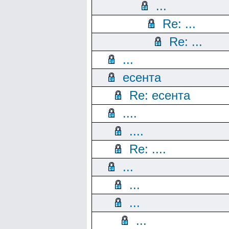
...
Re: ...
Re: ...
...
есента
Re: есента
....
....
Re: ....
...
...
...
...