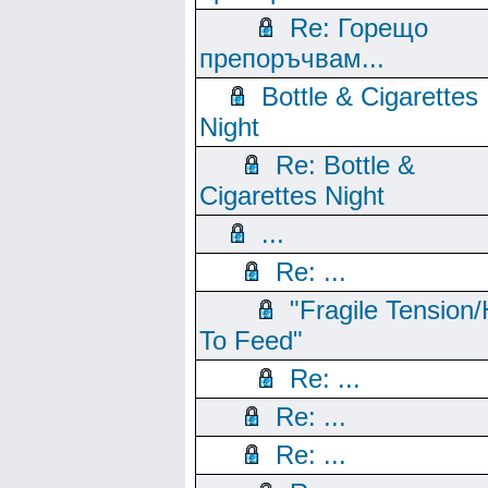
Re: Горещо
препоръчвам...
Bottle & Cigarettes
Night
Re: Bottle &
Cigarettes Night
...
Re: ...
"Fragile Tension/
To Feed"
Re: ...
Re: ...
Re: ...