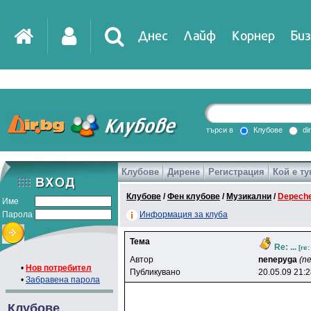
Днес
Лайф
Корнер
Биз
IT
DirTV
Impressio
търси в
Клубове
di
Клубове
Дирене
Регистрация
Кой е ту
Games
Клубове
/
Фен клубове
/
Музикални
/
Depech
Име
Парола
Информация за клуба
Тема
Re: ...
[re
Автор
nenepyga
(n
•
Нов потребител
Публикувано
20.05.09 21:
•
Забравена парола
Клубове