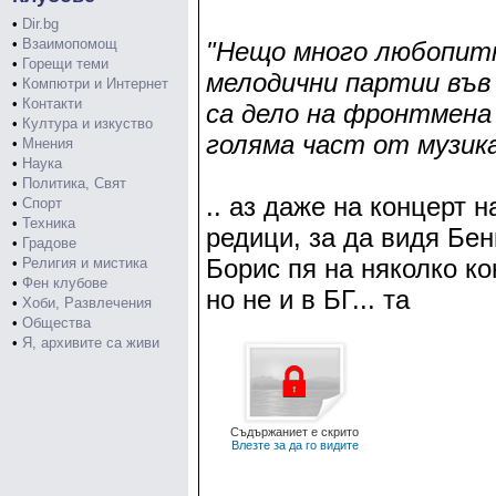
•
Dir.bg
•
Взаимопомощ
"Нещо много любопитно
•
Горещи теми
мелодични партии във
•
Компютри и Интернет
•
Контакти
са дело на фронтмена н
•
Култура и изкуство
голяма част от музик
•
Мнения
•
Наука
•
Политика, Свят
.. аз даже на концерт 
•
Спорт
•
Техника
редици, за да видя Бенк
•
Градове
Борис пя на няколко ко
•
Религия и мистика
•
Фен клубове
но не и в БГ... та
•
Хоби, Развлечения
•
Общества
•
Я, архивите са живи
Съдържаниет е скрито
Влезте за да го видите