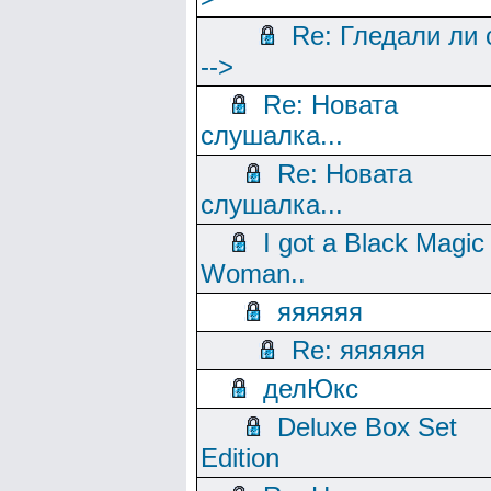
Re: Гледали ли 
-->
Re: Новата
слушалка...
Re: Новата
слушалка...
I got a Black Magic
Woman..
яяяяяя
Re: яяяяяя
делЮкс
Deluxe Box Set
Edition