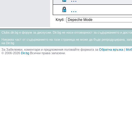
...
Клуб :
Clubs.dir.bg е форум за дискусии. Dir.bg не носи отговорност за съдържанието и дос
Никаква част от съдържанието на тази страница не може да бъде репродуцирана, запи
на Dir.bg
За Забележки, коментари и предложения ползвайте формата за
Обратна връзка
|
Моб
© 2006-2026
Dir.bg
Всички права запазени.