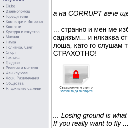
•
Dir.bg
•
Взаимопомощ
a на CORRUPT вече щ
•
Горещи теми
•
Компютри и Интернет
•
Контакти
... странно и мен ме и
•
Култура и изкуство
садизъм... и някаква ст
•
Мнения
•
Наука
лоша, като го слушам т
•
Политика, Свят
СТРАХОТНО!
•
Спорт
•
Техника
•
Градове
•
Религия и мистика
•
Фен клубове
•
Хоби, Развлечения
•
Общества
Съдържаниет е скрито
•
Я, архивите са живи
Влезте за да го видите
... Losing ground is what 
If you really want to fly ..