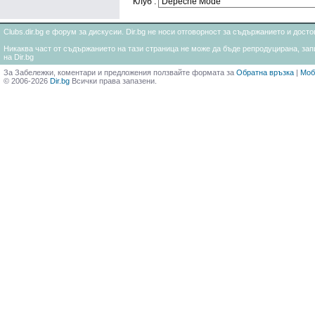
Клуб :
Clubs.dir.bg е форум за дискусии. Dir.bg не носи отговорност за съдържанието и дос
Никаква част от съдържанието на тази страница не може да бъде репродуцирана, запи
на Dir.bg
За Забележки, коментари и предложения ползвайте формата за
Обратна връзка
|
Моб
© 2006-2026
Dir.bg
Всички права запазени.