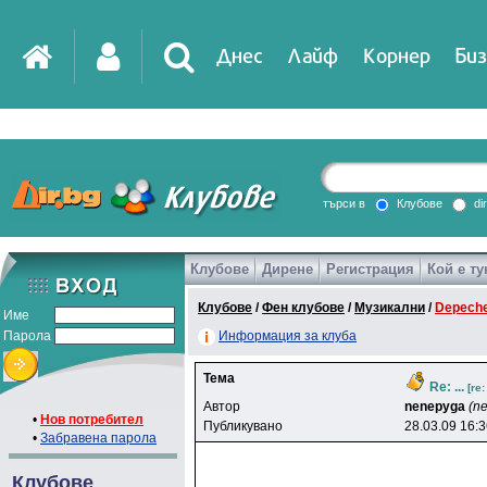
Днес
Лайф
Корнер
Биз
IT
DirTV
Impressio
търси в
Клубове
di
Клубове
Дирене
Регистрация
Кой е ту
Games
Клубове
/
Фен клубове
/
Музикални
/
Depech
Име
Парола
Информация за клуба
Тема
Re: ...
[re
Автор
nenepyga
(n
•
Нов потребител
Публикувано
28.03.09 16:
•
Забравена парола
Клубове