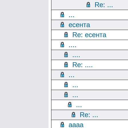
Re: ...
...
есента
Re: есента
....
....
Re: ....
...
...
...
...
Re: ...
aaaa