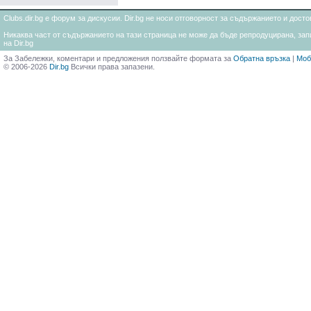
Clubs.dir.bg е форум за дискусии. Dir.bg не носи отговорност за съдържанието и дос
Никаква част от съдържанието на тази страница не може да бъде репродуцирана, запи
на Dir.bg
За Забележки, коментари и предложения ползвайте формата за
Обратна връзка
|
Моб
© 2006-2026
Dir.bg
Всички права запазени.