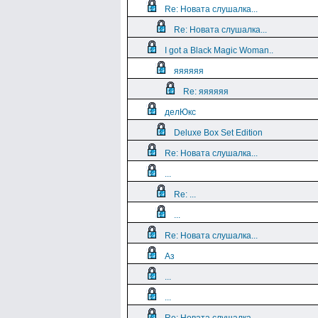
Re: Новата слушалка...
Re: Новата слушалка...
I got a Black Magic Woman..
яяяяяя
Re: яяяяяя
делЮкс
Deluxe Box Set Edition
Re: Новата слушалка...
...
Re: ...
...
Re: Новата слушалка...
Аз
...
...