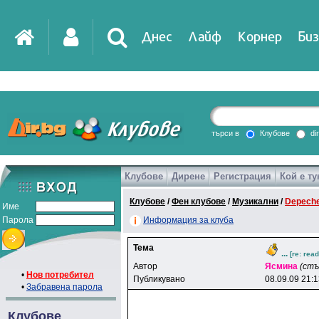
Днес
Лайф
Корнер
Биз
IT
DirTV
Impressio
търси в
Клубове
di
Клубове
Дирене
Регистрация
Кой е ту
Games
Клубове
/
Фен клубове
/
Музикални
/
Depech
Име
Парола
Информация за клуба
Тема
...
[re: read
Автор
Яcминa
(стъ
•
Нов потребител
Публикувано
08.09.09 21:
•
Забравена парола
Клубове