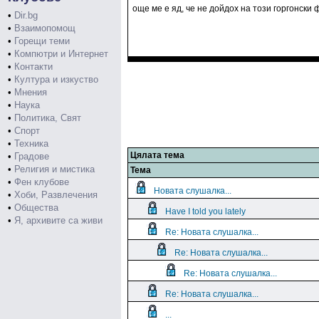
още ме е яд, че не дойдох на този горгонски ф
•
Dir.bg
•
Взаимопомощ
•
Горещи теми
•
Компютри и Интернет
•
Контакти
•
Култура и изкуство
•
Мнения
•
Наука
•
Политика, Свят
•
Спорт
•
Техника
Цялата тема
•
Градове
•
Религия и мистика
Тема
•
Фен клубове
Новата слушалка...
•
Хоби, Развлечения
•
Общества
Have I told you lately
•
Я, архивите са живи
Re: Новата слушалка...
Re: Новата слушалка...
Re: Новата слушалка...
Re: Новата слушалка...
...