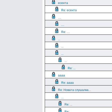
есента
Re: есента
....
....
Re: ....
...
...
...
...
Re: ...
aaaa
Re: aaaa
Re: Новата слушалка...
...
Re: ...
Re: ...