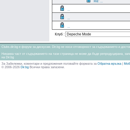
Re: ...
...
...
...
Клуб :
Clubs.dir.bg е форум за дискусии. Dir.bg не носи отговорност за съдържанието и дос
Никаква част от съдържанието на тази страница не може да бъде репродуцирана, запи
на Dir.bg
За Забележки, коментари и предложения ползвайте формата за
Обратна връзка
|
Моб
© 2006-2026
Dir.bg
Всички права запазени.