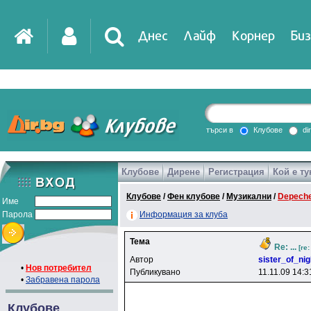
Днес
Лайф
Корнер
Биз
IT
DirTV
Impressio
търси в
Клубове
di
Клубове
Дирене
Регистрация
Кой е ту
Games
Клубове
/
Фен клубове
/
Музикални
/
Depech
Име
Парола
Информация за клуба
Тема
Re: ...
[re
Автор
sister_of_nig
•
Нов потребител
Публикувано
11.11.09 14:3
•
Забравена парола
Клубове