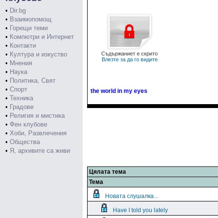
•
Dir.bg
•
Взаимопомощ
•
Горещи теми
•
Компютри и Интернет
•
Контакти
•
Култура и изкуство
Съдържаниет е скрито
Влезте за да го видите
•
Мнения
•
Наука
•
Политика, Свят
•
Спорт
the world in my eyes
•
Техника
•
Градове
•
Религия и мистика
•
Фен клубове
•
Хоби, Развлечения
•
Общества
•
Я, архивите са живи
Цялата тема
Тема
Новата слушалка...
Have I told you lately