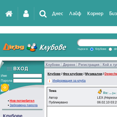
Днес
Лайф
Корнер
Биз
IT
DirTV
Impressio
търси в
Клубове
di
Клубове
Дирене
Регистрация
Кой е ту
Games
Клубове
/
Фен клубове
/
Музикални
/
Depech
Име
Парола
Информация за клуба
Тема
Re: ...
[re
Автор
LEX
(Нереги
•
Нов потребител
Публикувано
06.02.10 03:
•
Забравена парола
Клубове