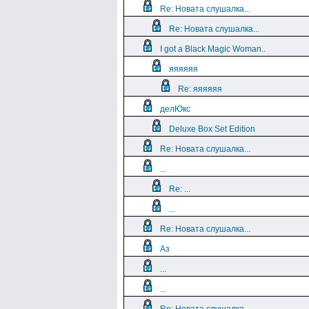
Re: Новата слушалка...
Re: Новата слушалка...
I got a Black Magic Woman..
яяяяяя
Re: яяяяяя
делЮкс
Deluxe Box Set Edition
Re: Новата слушалка...
...
Re: ...
...
Re: Новата слушалка...
Аз
...
...