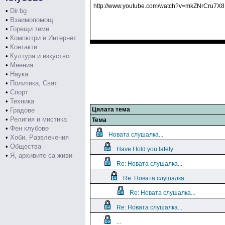
http://www.youtube.com/watch?v=mkZNrCru7X8
•
Dir.bg
•
Взаимопомощ
•
Горещи теми
•
Компютри и Интернет
•
Контакти
•
Култура и изкуство
•
Мнения
•
Наука
•
Политика, Свят
•
Спорт
•
Техника
Цялата тема
•
Градове
•
Религия и мистика
Тема
•
Фен клубове
Новата слушалка...
•
Хоби, Развлечения
•
Общества
Have I told you lately
•
Я, архивите са живи
Re: Новата слушалка...
Re: Новата слушалка...
Re: Новата слушалка...
Re: Новата слушалка...
...