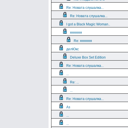
Re: Новата слушалка...
Re: Новата слушалка...
I got a Black Magic Woman..
яяяяяя
Re: яяяяяя
делЮкс
Deluxe Box Set Edition
Re: Новата слушалка...
...
Re: ...
...
Re: Новата слушалка...
Аз
...
...