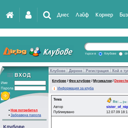
Днес
Лайф
Корнер
Биз
IT
DirTV
Impressio
търси в
Клубове
di
Клубове
Дирене
Регистрация
Кой е ту
Games
Клубове
/
Фен клубове
/
Музикални
/
Depech
Име
Парола
Информация за клуба
Тема
Re: ...
[re
Автор
sister_of_nig
•
Нов потребител
Публикувано
12.07.09 18:
•
Забравена парола
Клубове