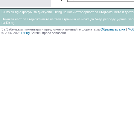
Clubs.dir.bg е форум за дискусии. Dir.bg не носи отговорност за съдържанието и дос
Никаква част от съдържанието на тази страница не може да бъде репродуцирана, запи
на Dir.bg
За Забележки, коментари и предложения ползвайте формата за
Обратна връзка
|
Моб
© 2006-2026
Dir.bg
Всички права запазени.