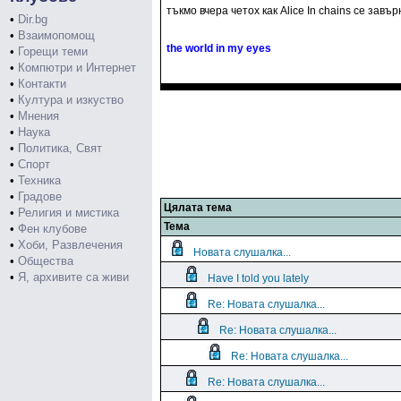
тъкмо вчера четох как Alice In chains се завъ
•
Dir.bg
•
Взаимопомощ
the world in my eyes
•
Горещи теми
•
Компютри и Интернет
•
Контакти
•
Култура и изкуство
•
Мнения
•
Наука
•
Политика, Свят
•
Спорт
•
Техника
•
Градове
Цялата тема
•
Религия и мистика
Тема
•
Фен клубове
•
Хоби, Развлечения
Новата слушалка...
•
Общества
•
Я, архивите са живи
Have I told you lately
Re: Новата слушалка...
Re: Новата слушалка...
Re: Новата слушалка...
Re: Новата слушалка...