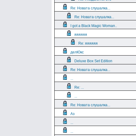
Re: Новата слушалка...
Re: Новата слушалка...
I got a Black Magic Woman..
яяяяяя
Re: яяяяяя
делЮкс
Deluxe Box Set Edition
Re: Новата слушалка...
...
Re: ...
...
Re: Новата слушалка...
Аз
...
...