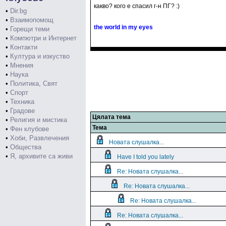
какво? кого е спасил г-н ПГ? :)
•
Dir.bg
•
Взаимопомощ
the world in my eyes
•
Горещи теми
•
Компютри и Интернет
•
Контакти
•
Култура и изкуство
•
Мнения
•
Наука
•
Политика, Свят
•
Спорт
•
Техника
•
Градове
Цялата тема
•
Религия и мистика
Тема
•
Фен клубове
•
Хоби, Развлечения
Новата слушалка...
•
Общества
•
Я, архивите са живи
Have I told you lately
Re: Новата слушалка...
Re: Новата слушалка...
Re: Новата слушалка...
Re: Новата слушалка...