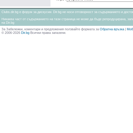
Clubs.dir.bg е форум за дискусии. Dir.bg не носи отговорност за съдържанието и дос
Никаква част от съдържанието на тази страница не може да бъде репродуцирана, запи
на Dir.bg
За Забележки, коментари и предложения ползвайте формата за
Обратна връзка
|
Моб
© 2006-2026
Dir.bg
Всички права запазени.