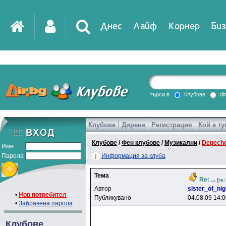
Днес
Лайф
Корнер
Биз
IT
DirTV
Impressio
търси в
Клубове
di
Клубове
Дирене
Регистрация
Кой е ту
Games
Клубове
/
Фен клубове
/
Музикални
/
Depech
Име
Парола
Информация за клуба
Тема
Re: ...
[re
Автор
sister_of_nig
•
Нов потребител
Публикувано
04.08.09 14:
•
Забравена парола
Клубове