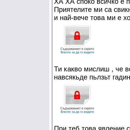
ХА ХА споко всичко е п
Приятелите ми са свик
и най-вече това ми е хо
Съдържаниет е скрито
Влезте за да го видите
Ти какво мислиш , че в
навсякьде пьлзьт гадин
Съдържаниет е скрито
Влезте за да го видите
При теб това явление 