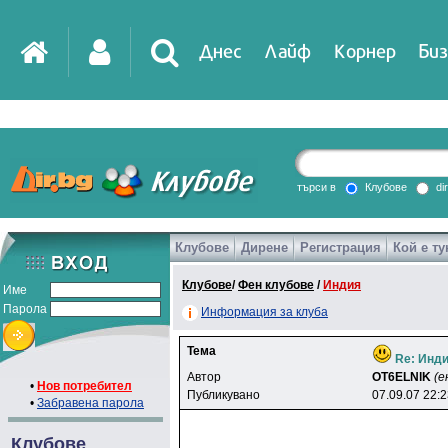
Днес
Лайф
Корнер
Биз
IT
DirTV
Impressio
търси в
Клубове
di
Клубове
Дирене
Регистрация
Кой е ту
Games
Клубове
/
Фен клубове
/
Индия
Име
Парола
Информация за клуба
Тема
Re: Инди
Автор
OT6ELNlK
(е
•
Нов потребител
Публикувано
07.09.07 22:
•
Забравена парола
Клубове