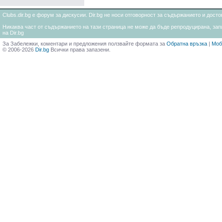
Clubs.dir.bg е форум за дискусии. Dir.bg не носи отговорност за съдържанието и дос
Никаква част от съдържанието на тази страница не може да бъде репродуцирана, запи
на Dir.bg
За Забележки, коментари и предложения ползвайте формата за
Обратна връзка
|
Моб
© 2006-2026
Dir.bg
Всички права запазени.