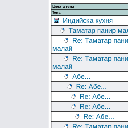
Цялата тема
Тема
Индийска кухня
Таматар панир ма
Re: Таматар пан
малай
Re: Таматар пан
малай
Абе...
Re: Абе...
Re: Абе...
Re: Абе...
Re: Абе...
Re: Таматар пан