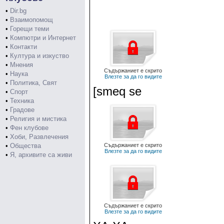
•
Dir.bg
•
Взаимопомощ
•
Горещи теми
•
Компютри и Интернет
•
Контакти
•
Култура и изкуство
•
Мнения
Съдържаниет е скрито
•
Наука
Влезте за да го видите
•
Политика, Свят
[smeq se
•
Спорт
•
Техника
•
Градове
•
Религия и мистика
•
Фен клубове
•
Хоби, Развлечения
•
Общества
Съдържаниет е скрито
Влезте за да го видите
•
Я, архивите са живи
Съдържаниет е скрито
Влезте за да го видите