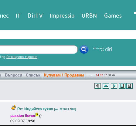
нес
IT
DirTV
Impressio
URBN
Games
ri.bg
Разширено търсене
к
Въпроси
Списък
Купувам / Продавам
14:07
07.08.26
Re: Индийска кухня
[re: OT6ELNlK]
passion flower
()
09.09.07 19:56