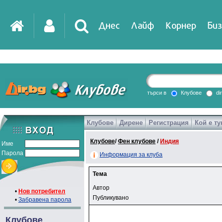
Днес
Лайф
Корнер
Биз
търси в
Клубове
di
Клубове
Дирене
Регистрация
Кой е ту
Клубове
/
Фен клубове
/
Индия
Име
Парола
Информация за клуба
Тема
Автор
•
Нов потребител
Публикувано
•
Забравена парола
Клубове