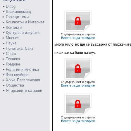
•
Dir.bg
•
Взаимопомощ
•
Горещи теми
•
Компютри и Интернет
•
Контакти
•
Култура и изкуство
Съдържаниет е скрито
•
Мнения
Влезте за да го видите
•
Наука
много мило, но ще се въздържа от пърженит
•
Политика, Свят
пиши как са били на вкус
•
Спорт
•
Техника
•
Градове
•
Религия и мистика
•
Фен клубове
•
Хоби, Развлечения
Съдържаниет е скрито
•
Общества
Влезте за да го видите
•
Я, архивите са живи
Съдържаниет е скрито
Влезте за да го видите