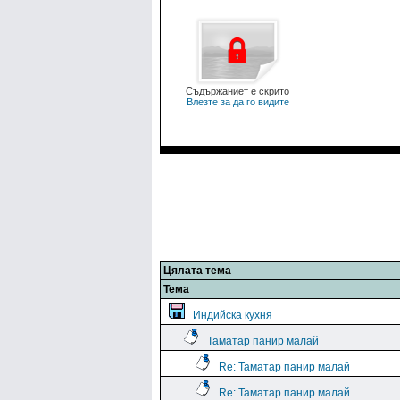
Съдържаниет е скрито
Влезте за да го видите
Цялата тема
Тема
Индийска кухня
Таматар панир малай
Re: Таматар панир малай
Re: Таматар панир малай