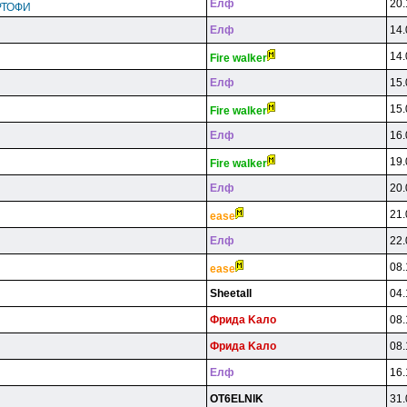
Eлф
20.
РТОФИ
Eлф
14.
14.
Fire walker
Eлф
15.
15.
Fire walker
Eлф
16.
19.
Fire walker
Eлф
20.
21.
ease
Eлф
22.
08.
ease
Sheetall
04.
Фpидa Kaлo
08.
Фpидa Kaлo
08.
Eлф
16.
OT6ELNlK
31.