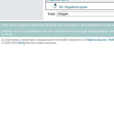
Re: Индийска кухня
Клуб :
Clubs.dir.bg е форум за дискусии. Dir.bg не носи отговорност за съдържанието и дос
Никаква част от съдържанието на тази страница не може да бъде репродуцирана, запи
на Dir.bg
За Забележки, коментари и предложения ползвайте формата за
Обратна връзка
|
Моб
© 2006-2026
Dir.bg
Всички права запазени.