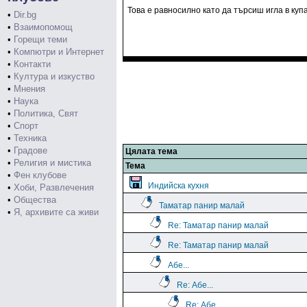
Това е равносилно като да търсиш игла в купа
•
Dir.bg
•
Взаимопомощ
•
Горещи теми
•
Компютри и Интернет
•
Контакти
•
Култура и изкуство
•
Мнения
•
Наука
•
Политика, Свят
•
Спорт
•
Техника
•
Градове
Цялата тема
•
Религия и мистика
Тема
•
Фен клубове
Индийска кухня
•
Хоби, Развлечения
•
Общества
Таматар панир малай
•
Я, архивите са живи
Re: Таматар панир малай
Re: Таматар панир малай
Абе...
Re: Абе...
Re: Абе...