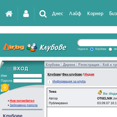
Днес
Лайф
Корнер
Биз
IT
DirTV
Impressio
търси в
Клубове
di
Клубове
Дирене
Регистрация
Кой е ту
Games
Клубове
/
Фен клубове
/
Индия
Име
Парола
Информация за клуба
Тема
Re: Инди
Автор
OT6ELNlK
(е
•
Нов потребител
Публикувано
03.09.07 16:
•
Забравена парола
Клубове