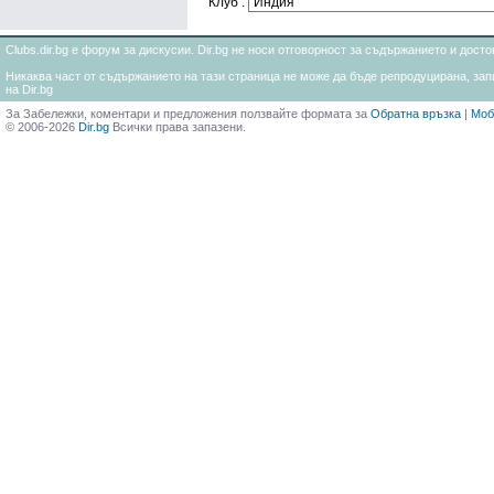
Клуб :
Clubs.dir.bg е форум за дискусии. Dir.bg не носи отговорност за съдържанието и дос
Никаква част от съдържанието на тази страница не може да бъде репродуцирана, запи
на Dir.bg
За Забележки, коментари и предложения ползвайте формата за
Обратна връзка
|
Моб
© 2006-2026
Dir.bg
Всички права запазени.