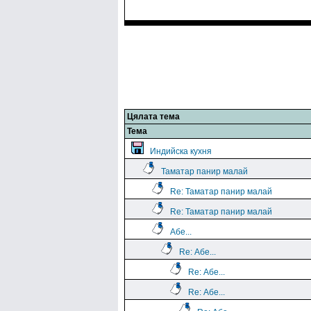
Цялата тема
Тема
Индийска кухня
Таматар панир малай
Re: Таматар панир малай
Re: Таматар панир малай
Абе...
Re: Абе...
Re: Абе...
Re: Абе...