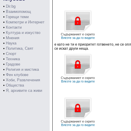
•
Dir.bg
•
Взаимопомощ
•
Горещи теми
•
Компютри и Интернет
•
Контакти
•
Култура и изкуство
Съдържаниет е скрито
•
Мнения
Влезте за да го видите
•
Наука
е като не ти е приоритет готвенето, не се оп
•
Политика, Свят
се искат други неща.
•
Спорт
•
Техника
•
Градове
•
Религия и мистика
•
Фен клубове
Съдържаниет е скрито
•
Хоби, Развлечения
Влезте за да го видите
•
Общества
•
Я, архивите са живи
Съдържаниет е скрито
Влезте за да го видите