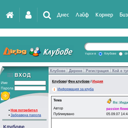
Днес
Лайф
Корнер
Биз
IT
DirTV
Impressio
търси в
Клубове
di
Клубове
Дирене
Регистрация
Кой е ту
Games
Клубове
/
Фен клубове
/
Индия
Име
Парола
Информация за клуба
Тема
Re: Инди
Автор
passion flow
•
Нов потребител
Публикувано
05.09.07 14:
•
Забравена парола
Клубове