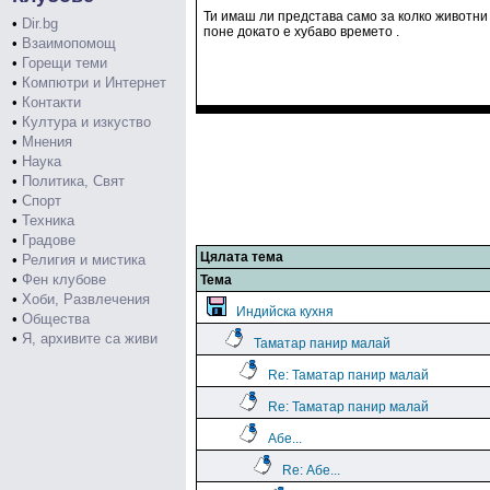
Ти имаш ли представа само за колко животни с
•
Dir.bg
поне докато е хубаво времето .
•
Взаимопомощ
•
Горещи теми
•
Компютри и Интернет
•
Контакти
•
Култура и изкуство
•
Мнения
•
Наука
•
Политика, Свят
•
Спорт
•
Техника
•
Градове
Цялата тема
•
Религия и мистика
•
Фен клубове
Тема
•
Хоби, Развлечения
Индийска кухня
•
Общества
•
Я, архивите са живи
Таматар панир малай
Re: Таматар панир малай
Re: Таматар панир малай
Абе...
Re: Абе...