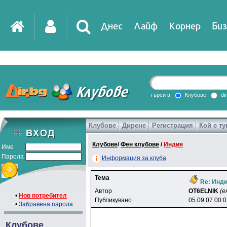
Днес
Лайф
Корнер
Биз
IT
DirTV
Impressio
търси в
Клубове
di
Клубове
Дирене
Регистрация
Кой е ту
Games
Клубове
/
Фен клубове
/
Индия
Име
Парола
Информация за клуба
Тема
Re: Инди
Автор
OT6ELNlK
(е
•
Нов потребител
Публикувано
05.09.07 00:
•
Забравена парола
Клубове