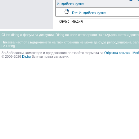
Индийска кухня
Re: Индийска кухня
Клуб :
Clubs.dir.bg е форум за дискусии. Dir.bg не носи отговорност за съдържанието и дос
Никаква част от съдържанието на тази страница не може да бъде репродуцирана, запи
на Dir.bg
За Забележки, коментари и предложения ползвайте формата за
Обратна връзка
|
Моб
© 2006-2026
Dir.bg
Всички права запазени.