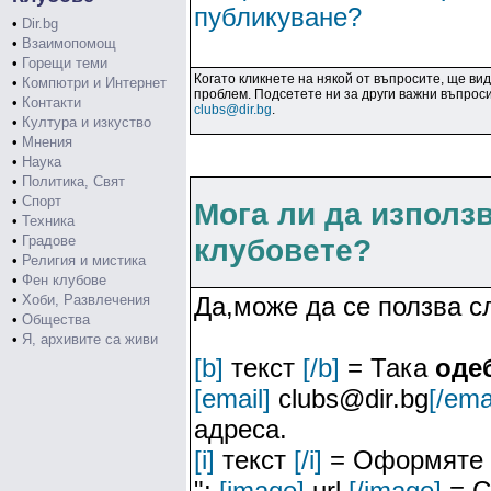
публикуване?
•
Dir.bg
•
Взаимопомощ
•
Горещи теми
Когато кликнете на някой от въпросите, ще ви
•
Компютри и Интернет
проблем. Подсетете ни за други важни въпроси
•
Контакти
clubs@dir.bg
.
•
Култура и изкуство
•
Мнения
•
Наука
•
Политика, Свят
•
Спорт
Мога ли да използ
•
Техника
•
Градове
клубовете?
•
Религия и мистика
•
Фен клубове
•
Хоби, Развлечения
Да,може да се ползва 
•
Общества
•
Я, архивите са живи
[b]
текст
[/b]
= Така
оде
[email]
clubs@dir.bg
[/ema
адреса.
[i]
текст
[/i]
= Оформяте 
";
[image]
url
[/image]
= С