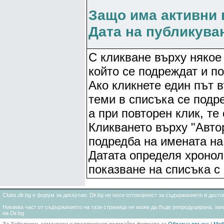
Защо има активни 
Дата на публикува
С кликване върху някое 
който се подреждат и по
Ако кликнете един път в
теми в списъка се подр
а при повторен клик, те
Кликването върху "Авто
подредба на имената на 
Датата определя хронол
показване на списъка с
Clubs.dir.bg е форум за дискусии. Dir.bg не носи отговорност за съдържанието и дос
Никаква част от съдържанието на тази страница не може да бъде репродуцирана, запи
на Dir.bg