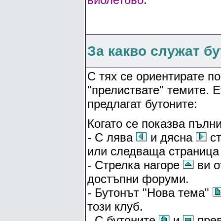
За какво служат б
С тях се ориентирате по
"прелиствате" темите. 
предлагат бутоните:
Когато се показва пълни
- С лява
и дясна
ст
или следваща страница 
- Стрелка нагоре
ви о
достъпни форуми.
- Бутонът "Нова тема"
този клуб.
- С бутоните
и
прев