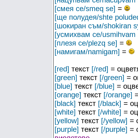
[смея се/smeq se]
=
[ще полудея/shte polude
[шокиран съм/shokiran 
[усмихвам се/usmihvam 
[плезя се/plezq se]
=
[намигам/namigam]
=
[red]
текст
[/red]
= оцвет
[green]
текст
[/green]
= о
[blue]
текст
[/blue]
= оцве
[orange]
текст
[/orange]
=
[black]
текст
[/black]
= оц
[white]
текст
[/white]
= оц
[yellow]
текст
[/yellow]
= 
[purple]
текст
[/purple]
= 
виолетово
.