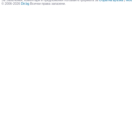
За Забележки, коментари и предложения ползвайте формата за
Обратна връзка
|
Моб
© 2006-2026
Dir.bg
Всички права запазени.