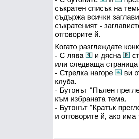
съкратен списък на тем
съдържа всички заглави
съкратеният - заглавиет
отговорите й.
Когато разглеждате кон
- С лява
и дясна
ст
или следваща страница 
- Стрелка нагоре
ви о
клуба.
- Бутонът "Пълен прегл
към избраната тема.
- Бутонът "Кратък прег
и отговорите й, ако има 