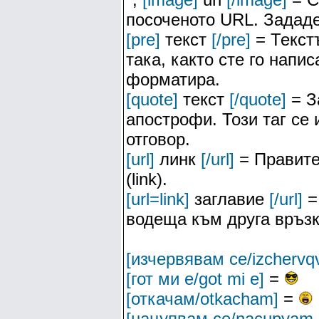
посоченото URL. Зададе
[pre]
текст
[/pre]
= Текстъ
така, както сте го напис
форматира.
[quote]
текст
[/quote]
= З
апострофи. Този таг се
отговор.
[url]
линк
[/url]
= Правите
(link).
[url=link]
заглавие
[/url]
=
водеща към друга връзк
[изчервявам се/izchervq
[гот ми е/got mi e]
=
[откачам/otkacham]
=
[нацупвам се/nacupvam 