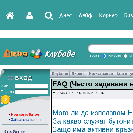
Днес
Лайф
Корнер
Биз
IT
DirTV
Impressio
търси в
Клубове
di
Клубове
Дирене
Регистрация
Кой е ту
Games
FAQ (Често задавани 
Име
Парола
Ето какво ни питате най-често:
Мога ли да използвам H
•
Нов потребител
За какво служат бутони
•
Забравена парола
Защо има активни връзк
Клубове