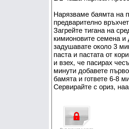
Нарязваме баямта на п
предварително връхчет
Загрейте тигана на ср
кимионовите семена и д
задушавате около 3 ми
паста и пастата от кор
и взех, че пасирах чес
минути добавете първо
бамята и гответе 6-8 м
Сервирайте с ориз, наа