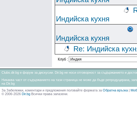
R
Индийска кухня
Индийска кухня
Re: Индийска кухн
Клуб :
Clubs.dir.bg е форум за дискусии. Dir.bg не носи отговорност за съдържанието и дос
Никаква част от съдържанието на тази страница не може да бъде репродуцирана, запи
на Dir.bg
За Забележки, коментари и предложения ползвайте формата за
Обратна връзка
|
Моб
© 2006-2026
Dir.bg
Всички права запазени.