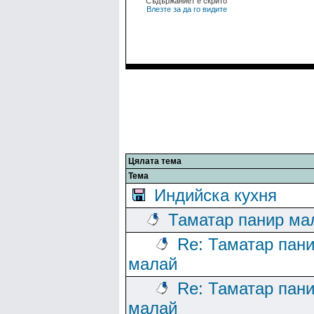
Съдържаниет е скрито
Влезте за да го видите
Цялата тема
Тема
Индийска кухня
Таматар панир ма
Re: Таматар пан
малай
Re: Таматар пан
малай