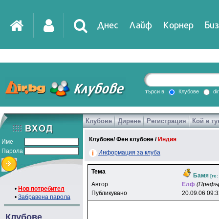
Днес
Лайф
Корнер
Биз
IT
DirTV
Impressio
търси в
Клубове
di
Клубове
Дирене
Регистрация
Кой е ту
Games
Клубове
/
Фен клубове
/
Индия
Име
Парола
Информация за клуба
Тема
Бамя
[re
Автор
Eлф
(Префъ
•
Нов потребител
Публикувано
20.09.06 09:
•
Забравена парола
Клубове