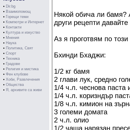
•
Dir.bg
•
Взаимопомощ
Някой обича ли бамя? 
•
Горещи теми
други рецепти давайте
•
Компютри и Интернет
•
Контакти
•
Култура и изкуство
Аз я проготвям по този
•
Мнения
•
Наука
•
Политика, Свят
•
Спорт
Бхинди Бхаджи:
•
Техника
•
Градове
•
Религия и мистика
1/2 кг бамя
•
Фен клубове
2 глави лук, средно го
•
Хоби, Развлечения
•
Общества
1/4 ч.л. чеснова паста
•
Я, архивите са живи
1/4 ч.л. коризндър пас
1/8 ч.л. кимион на зърн
3 големи домата
2 ч.л. олио
1/2 чаша нарязан прес