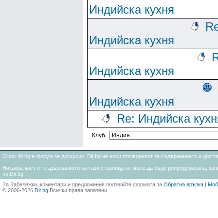
Индийска кухня
Re
Индийска кухня
R
Индийска кухня
Индийска кухня
Re: Индийска кухн
Клуб :
Clubs.dir.bg е форум за дискусии. Dir.bg не носи отговорност за съдържанието и дос
Никаква част от съдържанието на тази страница не може да бъде репродуцирана, запи
на Dir.bg
За Забележки, коментари и предложения ползвайте формата за
Обратна връзка
|
Моб
© 2006-2026
Dir.bg
Всички права запазени.