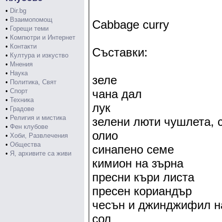
•
Dir.bg
•
Взаимопомощ
Cabbage curry
•
Горещи теми
•
Компютри и Интернет
•
Контакти
Съставки:
•
Култура и изкуство
•
Мнения
•
Наука
зеле
•
Политика, Свят
•
Спорт
чана дал
•
Техника
лук
•
Градове
•
Религия и мистика
зелени люти чушлета, 
•
Фен клубове
олио
•
Хоби, Развлечения
•
Общества
синапено семе
•
Я, архивите са живи
кимион на зърна
пресни къри листа
пресен кориандър
чесън и джинджифил н
сол