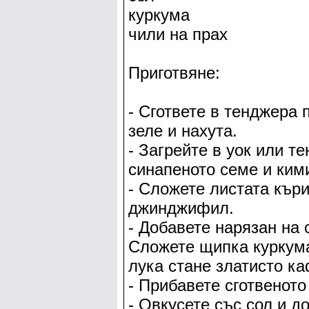
куркума
чили на прах
Приготвяне:
- Сгответе в тенджера 
зеле и нахута.
- Загрейте в уок или т
синапеното семе и ким
- Сложете листата къри
джинджифил.
- Добавете нарязан на 
Сложете щипка куркума
лука стане златисто ка
- Прибавете сготвеното
- Овкусете със сол и д