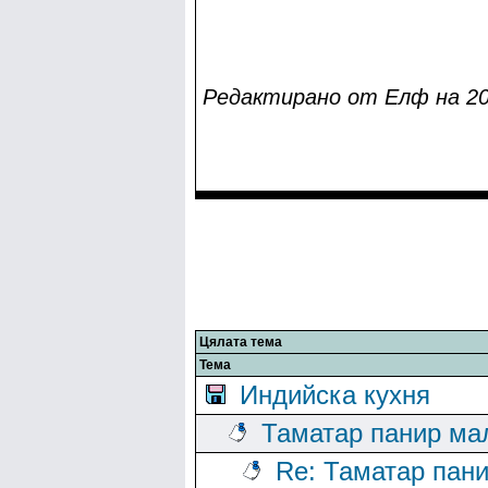
Редактирано от Eлф на 20.
Цялата тема
Тема
Индийска кухня
Таматар панир ма
Re: Таматар пан