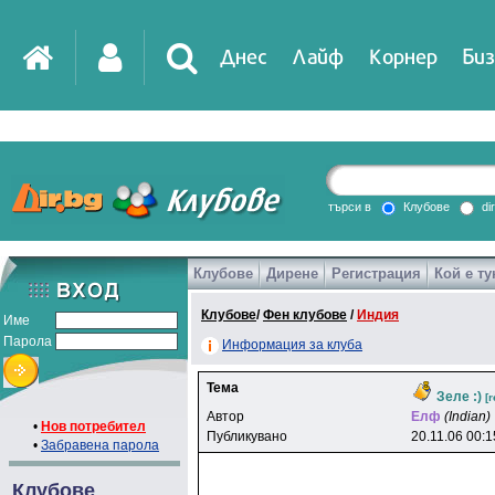
Днес
Лайф
Корнер
Биз
IT
DirTV
Impressio
търси в
Клубове
di
Клубове
Дирене
Регистрация
Кой е ту
Games
Клубове
/
Фен клубове
/
Индия
Име
Парола
Информация за клуба
Тема
Зеле :)
[
Автор
Eлф
(Indian)
•
Нов потребител
Публикувано
20.11.06 00:1
•
Забравена парола
Клубове