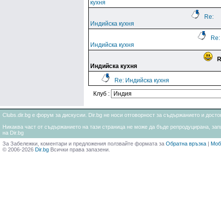
кухня
Re:
Индийска кухня
Re:
Индийска кухня
R
Индийска кухня
Re: Индийска кухня
Клуб :
Clubs.dir.bg е форум за дискусии. Dir.bg не носи отговорност за съдържанието и дос
Никаква част от съдържанието на тази страница не може да бъде репродуцирана, запи
на Dir.bg
За Забележки, коментари и предложения ползвайте формата за
Обратна връзка
|
Моб
© 2006-2026
Dir.bg
Всички права запазени.