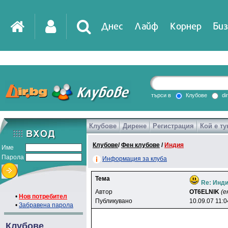
Днес
Лайф
Корнер
Биз
IT
DirTV
Impressio
търси в
Клубове
di
Клубове
Дирене
Регистрация
Кой е ту
Games
Клубове
/
Фен клубове
/
Индия
Име
Парола
Информация за клуба
Тема
Re: Инди
Автор
OT6ELNlK
(е
•
Нов потребител
Публикувано
10.09.07 11:0
•
Забравена парола
Клубове