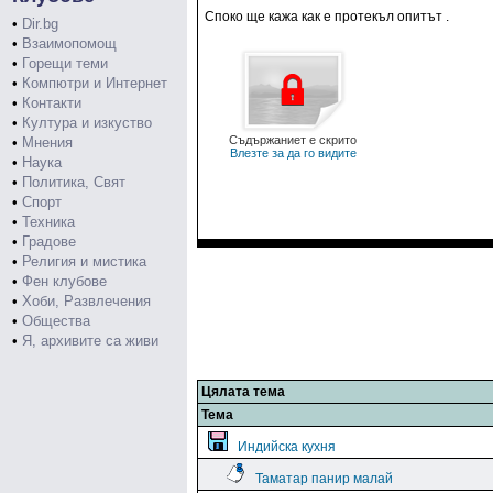
Споко ще кажа как е протекъл опитът .
•
Dir.bg
•
Взаимопомощ
•
Горещи теми
•
Компютри и Интернет
•
Контакти
•
Култура и изкуство
Съдържаниет е скрито
•
Мнения
Влезте за да го видите
•
Наука
•
Политика, Свят
•
Спорт
•
Техника
•
Градове
•
Религия и мистика
•
Фен клубове
•
Хоби, Развлечения
•
Общества
•
Я, архивите са живи
Цялата тема
Тема
Индийска кухня
Таматар панир малай