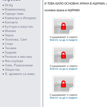
И ТОВА БИЛО ОСНОВНА ХРАНА В АШРАМА, 
•
Dir.bg
•
Взаимопомощ
основна храна в АШРАМА
•
Горещи теми
•
Компютри и Интернет
•
Контакти
•
Култура и изкуство
•
Мнения
•
Наука
Съдържаниет е скрито
•
Политика, Свят
Влезте за да го видите
•
Спорт
•
Техника
•
Градове
•
Религия и мистика
•
Фен клубове
•
Хоби, Развлечения
Съдържаниет е скрито
Влезте за да го видите
•
Общества
•
Я, архивите са живи
Съдържаниет е скрито
Влезте за да го видите