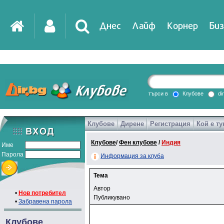
Днес
Лайф
Корнер
Биз
търси в
Клубове
di
Клубове
Дирене
Регистрация
Кой е ту
Клубове
/
Фен клубове
/
Индия
Име
Парола
Информация за клуба
Тема
Автор
•
Нов потребител
Публикувано
•
Забравена парола
Клубове