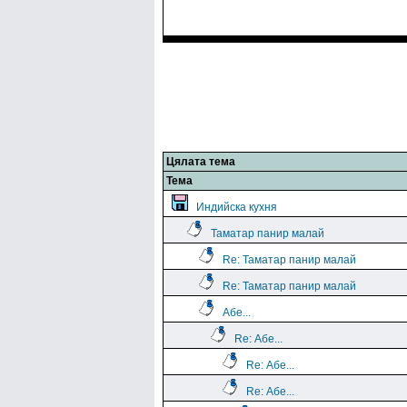
Цялата тема
Тема
Индийска кухня
Таматар панир малай
Re: Таматар панир малай
Re: Таматар панир малай
Абе...
Re: Абе...
Re: Абе...
Re: Абе...