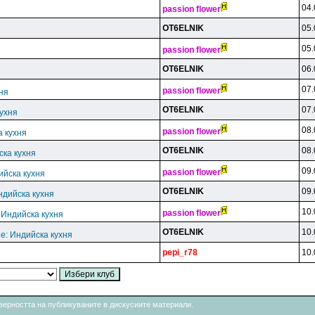
04.
passion flower
OT6ELNlK
05.
05.
passion flower
OT6ELNlK
06.
07.
passion flower
ня
OT6ELNlK
07.
кухня
08.
passion flower
а кухня
OT6ELNlK
08.
ска кухня
09.
passion flower
ийска кухня
OT6ELNlK
09.
ндийска кухня
10.
passion flower
 Индийска кухня
OT6ELNlK
10.
e: Индийска кухня
pepi_r78
10.
товерността на публикуваните в дискусиите материали.