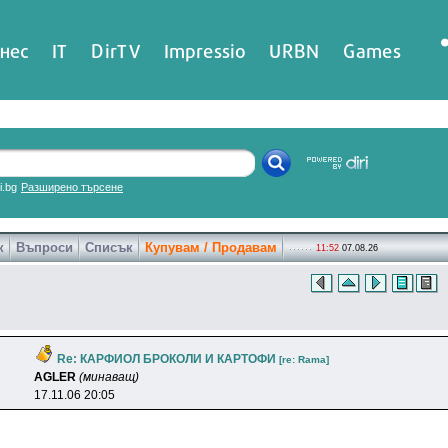
нес
IT
DirTV
Impressio
URBN
Games
ri.bg
Разширено търсене
к
Въпроси
Списък
Купувам / Продавам
11:52
07.08.26
Re: КАРФИОЛ БРОКОЛИ И КАРТОФИ
[re: Rama]
AGLER
(минаващ)
17.11.06 20:05