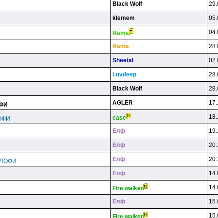
Black Wolf
29.
klemem
05.
04.
Rama
Rama
28.
Sheetal
02.
Luvdeep
28.
Black Wolf
28.
AGLER
17.
ОФИ
18.
ease
ОФИ
Eлф
19.
Eлф
20.
Eлф
20.
РТОФИ
Eлф
14.
14.
Fire walker
Eлф
15.
15.
Fire walker