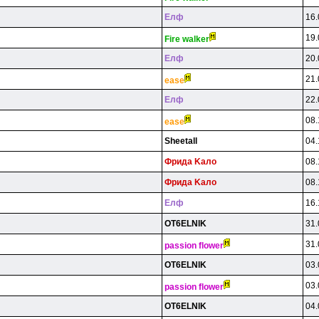
Eлф
16.
19.
Fire walker
Eлф
20.
21.
ease
Eлф
22.
08.
ease
Sheetall
04.
Фpидa Kaлo
08.
Фpидa Kaлo
08.
Eлф
16.
OT6ELNlK
31.
31.
passion flower
OT6ELNlK
03.
03.
passion flower
OT6ELNlK
04.