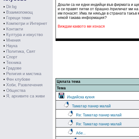
Дошли са ни едни индийци във фирмата и ще 
•
Dir.bg
и си правят питки от брашно /приличат ми на
•
Взаимопомощ
им понасят. Има ли някъде в страната такъв 
•
Горещи теми
някой такава информация?
•
Компютри и Интернет
Виждам каквото ми изнася
•
Контакти
•
Култура и изкуство
•
Мнения
•
Наука
•
Политика, Свят
•
Спорт
•
Техника
•
Градове
•
Религия и мистика
•
Фен клубове
Цялата тема
•
Хоби, Развлечения
Тема
•
Общества
•
Я, архивите са живи
Индийска кухня
Таматар панир малай
Re: Таматар панир малай
Re: Таматар панир малай
Абе...