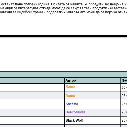
останат поне половин година. Опитаха от нашите БГ продукти, но нещо не им
 мекици/ се интересуват откъде могат да се закупят тези продукти - естествен
магазин за индийски храни и подправки? Или пък ако може да се поръча отнякъ
Автор
Пу
Rama
25.
Rama
25.
Sheetal
26.
DeProfundis
26.
Black Wolf
26.