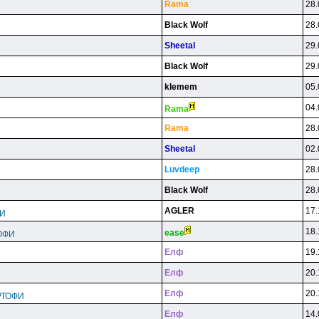
Rama
28.
Black Wolf
28.
Sheetal
29.
Black Wolf
29.
klemem
05.
04.
Rama
Rama
28.
Sheetal
02.
Luvdeep
28.
Black Wolf
28.
AGLER
17.
ФИ
18.
ease
ОФИ
Eлф
19.
Eлф
20.
Eлф
20.
РТОФИ
Eлф
14.