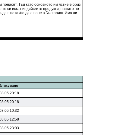
 понасят. Тъй като основното им ястие е ориз
о те си искат индийските продукти, нашите не
де в нета /но да е поне в България/. Има ли
бликувано
08.05 20:18
08.05 20:18
08.05 10:32
08.05 12:58
08.05 23:03