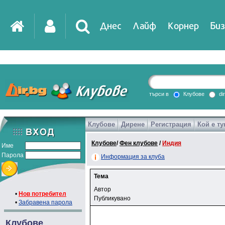
Днес
Лайф
Корнер
Биз
търси в
Клубове
di
Клубове
Дирене
Регистрация
Кой е ту
Клубове
/
Фен клубове
/
Индия
Име
Парола
Информация за клуба
Тема
Автор
•
Нов потребител
Публикувано
•
Забравена парола
Клубове