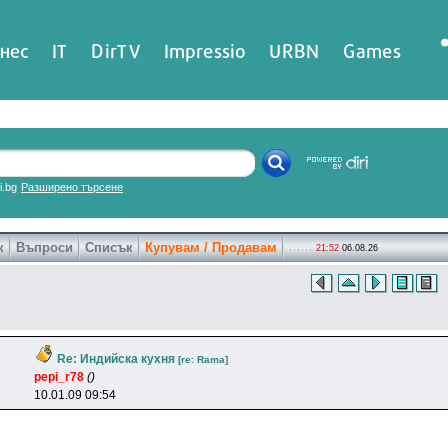
нес
IT
DirTV
Impressio
URBN
Games
ri.bg
Разширено търсене
к
Въпроси
Списък
Купувам / Продавам
21:52
06.08.26
Re: Индийска кухня
[re: Rama]
pepi_r78
()
10.01.09 09:54