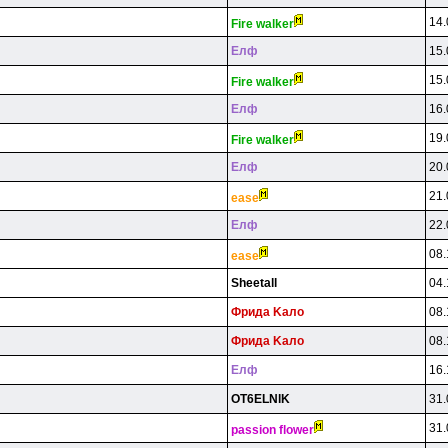
14.
Fire walker
Eлф
15.
15.
Fire walker
Eлф
16.
19.
Fire walker
Eлф
20.
21.
ease
Eлф
22.
08.
ease
Sheetall
04.
Фpидa Kaлo
08.
Фpидa Kaлo
08.
Eлф
16.
OT6ELNlK
31.
31.
passion flower