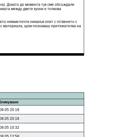
тна). Докато до момента тук сме обсъждали
ликата между двете кухни е толкова
ето нямам почти никакъв опит с готвенето с
ед с материала, щом познаваш притежателка на
бликувано
08.05 20:18
08.05 20:18
08.05 10:32
08.05 12:58