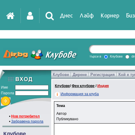
Днес
Лайф
Корнер
Биз
търси в
Клубове
di
Клубове
Дирене
Регистрация
Кой е ту
Клубове
/
Фен клубове
/
Индия
Име
Парола
Информация за клуба
Тема
Автор
•
Нов потребител
Публикувано
•
Забравена парола
Клубове