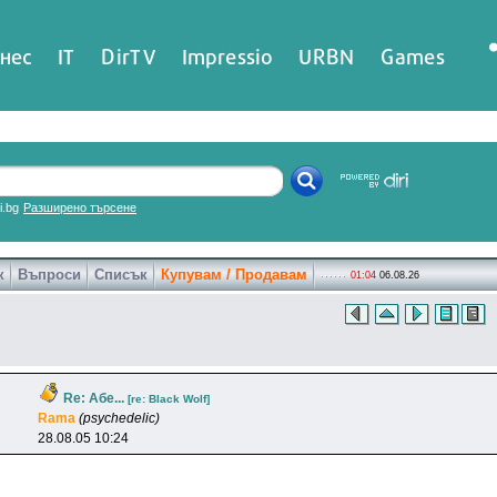
нес
IT
DirTV
Impressio
URBN
Games
ri.bg
Разширено търсене
к
Въпроси
Списък
Купувам / Продавам
01:04
06.08.26
Re: Абе...
[re: Black Wolf]
Rama
(psychedelic)
28.08.05 10:24