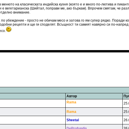
в менюто на класическата индийска кухня (която е и много по-лютива и пикан
си е вегетарианска (Шийтал, поправи ме, ако бъркам). Впрочем смятам, че раз
отделно внимание.
 по убеждение - просто не обичам месо и затова го ям супер рядко. Поради ко
т подобни рецепти и ще ги споделят. Всъщност ти самият навярно си по-напр
есо.
Автор
Пу
Rama
25.
Rama
25.
Sheetal
26.
DeProfundis
26.