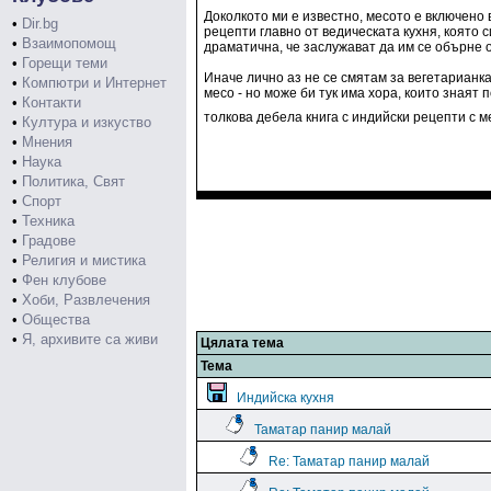
Доколкото ми е известно, месото е включено 
•
Dir.bg
рецепти главно от ведическата кухня, която 
•
Взаимопомощ
драматична, че заслужават да им се обърне 
•
Горещи теми
Иначе лично аз не се смятам за вегетарианка
•
Компютри и Интернет
месо - но може би тук има хора, които зная
•
Контакти
толкова дебела книга с индийски рецепти с м
•
Култура и изкуство
•
Мнения
•
Наука
•
Политика, Свят
•
Спорт
•
Техника
•
Градове
•
Религия и мистика
•
Фен клубове
•
Хоби, Развлечения
•
Общества
•
Я, архивите са живи
Цялата тема
Тема
Индийска кухня
Таматар панир малай
Re: Таматар панир малай