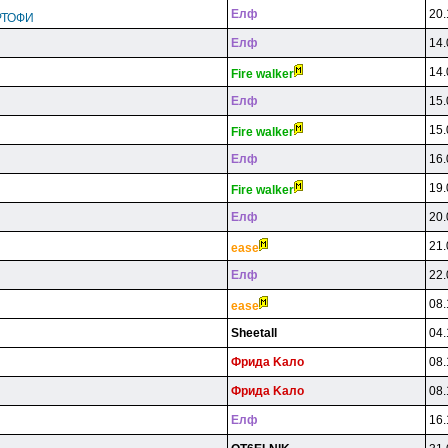
Eлф
20.
РТОФИ
Eлф
14.
14.
Fire walker
Eлф
15.
15.
Fire walker
Eлф
16.
19.
Fire walker
Eлф
20.
21.
ease
Eлф
22.
08.
ease
Sheetall
04.
Фpидa Kaлo
08.
Фpидa Kaлo
08.
Eлф
16.