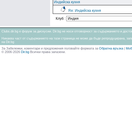
Индийска кухня
Re: Индийска кухня
Клуб :
Clubs.dir.bg е форум за дискусии. Dir.bg не носи отговорност за съдържанието и дос
Никаква част от съдържанието на тази страница не може да бъде репродуцирана, запи
на Dir.bg
За Забележки, коментари и предложения ползвайте формата за
Обратна връзка
|
Моб
© 2006-2026
Dir.bg
Всички права запазени.