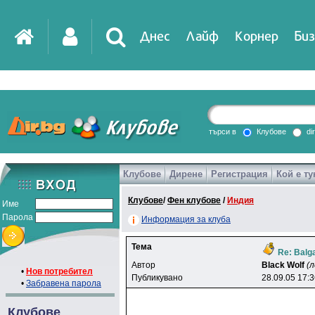
Днес
Лайф
Корнер
Биз
IT
DirTV
Impressio
търси в
Клубове
di
Клубове
Дирене
Регистрация
Кой е ту
Games
Клубове
/
Фен клубове
/
Индия
Име
Парола
Информация за клуба
Тема
Re: Balga
Автор
Black Wolf
(л
•
Нов потребител
Публикувано
28.09.05 17:
•
Забравена парола
Клубове