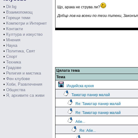
•
Dir.bg
Що, арака не струва ли?
•
Взаимопомощ
Добър лов на всеки по тези пътеки, Законът 
•
Горещи теми
•
Компютри и Интернет
•
Контакти
•
Култура и изкуство
•
Мнения
•
Наука
•
Политика, Свят
•
Спорт
•
Техника
•
Градове
Цялата тема
•
Религия и мистика
Тема
•
Фен клубове
•
Хоби, Развлечения
Индийска кухня
•
Общества
Таматар панир малай
•
Я, архивите са живи
Re: Таматар панир малай
Re: Таматар панир малай
Абе...
Re: Абе...