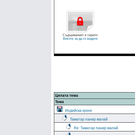
Съдържаниет е скрито
Влезте за да го видите
Цялата тема
Тема
Индийска кухня
Таматар панир малай
Re: Таматар панир малай