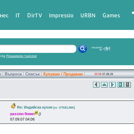
нес
IT
DirTV
Impressio
URBN
Games
ri.bg
Разширено търсене
к
Въпроси
Списък
Купувам / Продавам
05:56
07.08.26
Re: Индийска кухня
[re: OT6ELNlK]
passion flower
()
07.09.07 04:06