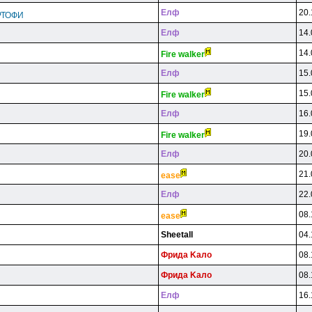
Eлф
20.
РТОФИ
Eлф
14.
14.
Fire walker
Eлф
15.
15.
Fire walker
Eлф
16.
19.
Fire walker
Eлф
20.
21.
ease
Eлф
22.
08.
ease
Sheetall
04.
Фpидa Kaлo
08.
Фpидa Kaлo
08.
Eлф
16.