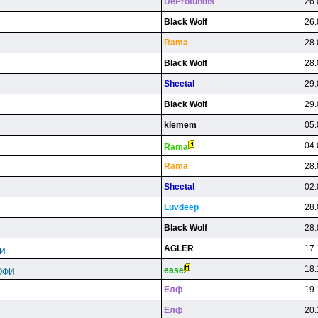
DeProfundis
26.
Black Wolf
26.
Rama
28.
Black Wolf
28.
Sheetal
29.
Black Wolf
29.
klemem
05.
04.
Rama
Rama
28.
Sheetal
02.
Luvdeep
28.
Black Wolf
28.
AGLER
17.
ФИ
18.
ease
ОФИ
Eлф
19.
Eлф
20.