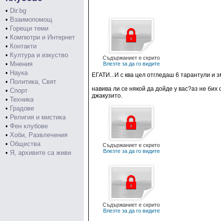
•
Dir.bg
•
Взаимопомощ
•
Горещи теми
•
Компютри и Интернет
•
Контакти
•
Култура и изкуство
Съдържаниет е скрито
•
Мнения
Влезте за да го видите
•
Наука
ЕГАТИ...И с ква цел отгледаш 6 тарантули и з
•
Политика, Свят
навива ли се някой да дойде у вас?аз не бих
•
Спорт
джакузито.
•
Техника
•
Градове
•
Религия и мистика
•
Фен клубове
•
Хоби, Развлечения
•
Общества
Съдържаниет е скрито
Влезте за да го видите
•
Я, архивите са живи
Съдържаниет е скрито
Влезте за да го видите