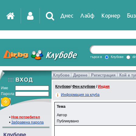
Днес
Лайф
Корнер
Биз
търси в
Клубове
di
Клубове
Дирене
Регистрация
Кой е ту
Клубове
/
Фен клубове
/
Индия
Име
Парола
Информация за клуба
Тема
Автор
•
Нов потребител
Публикувано
•
Забравена парола
Клубове