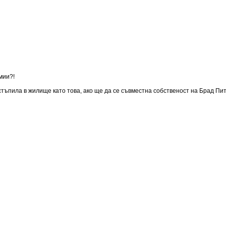
мии?!
 стъпила в жилище като това, ако ще да се съвместна собственост на Брад Пит