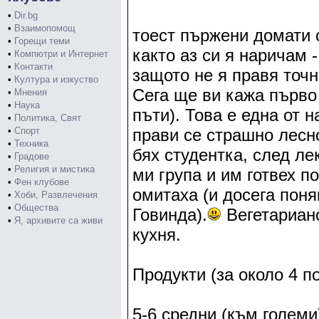
•
Dir.bg
•
Взаимопомощ
тоест пържени домати 
•
Горещи теми
както аз си я наричам 
•
Компютри и Интернет
•
Контакти
защото не я правя точн
•
Култура и изкуство
Сега ще ви кажа първо
•
Мнения
•
Наука
пъти). Това е една от 
•
Политика, Свят
•
Спорт
прави се страшно лесно
•
Техника
бях студентка, след ле
•
Градове
•
Религия и мистика
ми група и им готвех по
•
Фен клубове
омитаха (и досега поня
•
Хоби, Развлечения
•
Общества
Говинда).
Вегетарианс
•
Я, архивите са живи
кухня.
Продукти (за около 4 п
5-6 средни (към големи