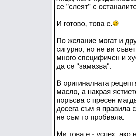
се "слеят" с останалит
И готово, това е.
По желание могат и др
сигурно, но не ви съв
много специфичен и ху
да се "замазва".
В оригиналната рецепта
масло, а накрая ястиет
поръсва с пресен магд
досега съм я правила с
не съм го пробвала.
Ми това е - успех, ако