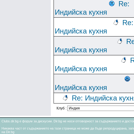
Re:
Индийска кухня
Re:
Индийска кухня
Re
Индийска кухня
R
Индийска кухня
Индийска кухня
Re: Индийска кухн
Клуб :
Clubs.dir.bg е форум за дискусии. Dir.bg не носи отговорност за съдържанието и дос
Никаква част от съдържанието на тази страница не може да бъде репродуцирана, запи
на Dir.bg