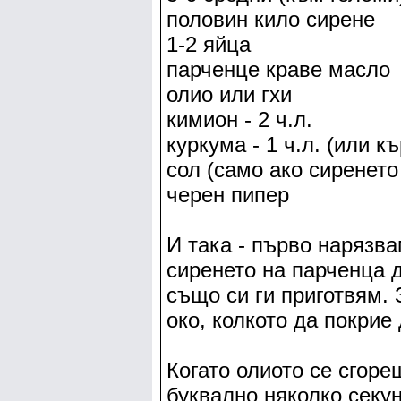
половин кило сирене
1-2 яйца
парченце краве масло
олио или гхи
кимион - 2 ч.л.
куркума - 1 ч.л. (или къ
сол (само ако сиренето
черен пипер
И така - първо нарязв
сиренето на парченца д
също си ги приготвям. 
око, колкото да покрие 
Когато олиото се сгоре
буквално няколко секун