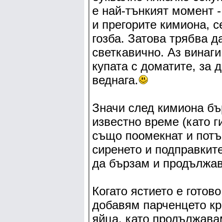
е най-тънкият момент -
и прегорите кимиона, с
гозба. Затова трябва д
светкавично. Аз винаги
купата с доматите, за 
веднага.
Значи след кимиона бър
известно време (като г
също поомекнат и потъ
сиренето и подправките
да бързам и продължа
Когато ястието е готово
добавям парченцето кра
яйца, като продължава