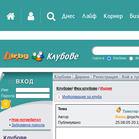
Днес
Лайф
Корнер
Биз
IT
DirTV
Impressio
търси в
Клубове
di
Клубове
Дирене
Регистрация
Кой е ту
Games
Клубове
/
Фен клубове
/
Индия
Име
Парола
Информация за клуба
Тема
Таматар
Автор
Rama
(psych
•
Нов потребител
Публикувано
25.08.05 20:
•
Забравена парола
Клубове