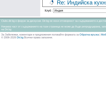
Re: Индийска кухн
Клуб :
Clubs.dir.bg е форум за дискусии. Dir.bg не носи отговорност за съдържанието и дос
Никаква част от съдържанието на тази страница не може да бъде репродуцирана, запи
на Dir.bg
За Забележки, коментари и предложения ползвайте формата за
Обратна връзка
|
Моб
© 2006-2026
Dir.bg
Всички права запазени.