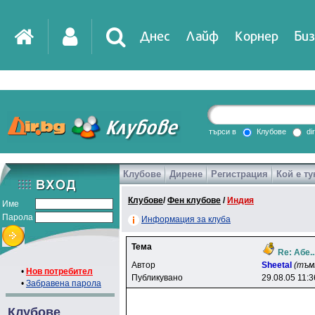
Днес
Лайф
Корнер
Биз
IT
DirTV
Impressio
търси в
Клубове
di
Клубове
Дирене
Регистрация
Кой е ту
Games
Клубове
/
Фен клубове
/
Индия
Име
Парола
Информация за клуба
Тема
Re: Абе..
Автор
Sheetal
(тъм
•
Нов потребител
Публикувано
29.08.05 11:3
•
Забравена парола
Клубове