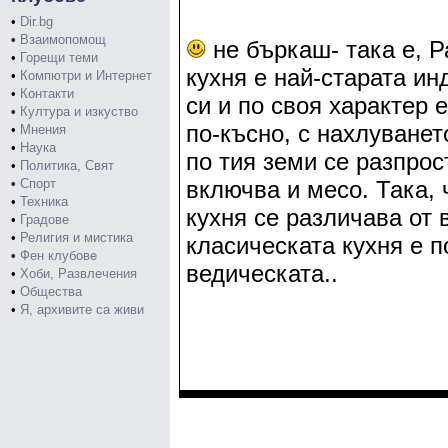
•
Dir.bg
•
Взаимопомощ
не бъркаш- така е, 
•
Горещи теми
кухня е най-старата ин
•
Компютри и Интернет
•
Контакти
си и по своя характер 
•
Култура и изкуство
по-късно, с нахлуванет
•
Мнения
•
Наука
по тия земи се разпрос
•
Политика, Свят
•
Спорт
включва и месо. Така,
•
Техника
кухня се различава от 
•
Градове
•
Религия и мистика
класическата кухня е п
•
Фен клубове
ведическата..
•
Хоби, Развлечения
•
Общества
•
Я, архивите са живи