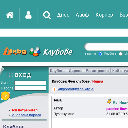
Днес
Лайф
Корнер
Биз
IT
DirTV
Impressio
търси в
Клубове
di
Клубове
Дирене
Регистрация
Кой е ту
Games
Клубове
/
Фен клубове
/
Индия
Име
Парола
Информация за клуба
Тема
Re: Инди
Автор
passion flow
•
Нов потребител
Публикувано
31.08.07 19:
•
Забравена парола
Клубове