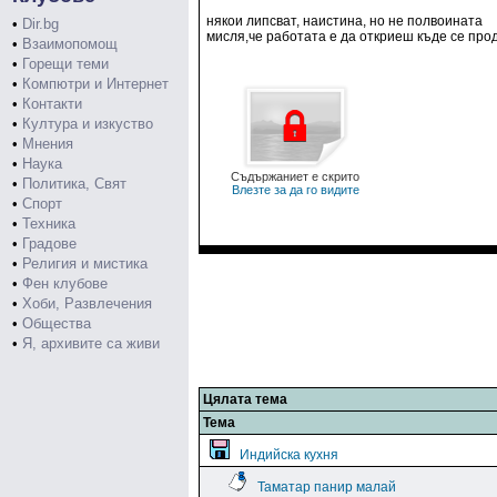
някои липсват, наистина, но не полвоината
•
Dir.bg
мисля,че работата е да откриеш къде се про
•
Взаимопомощ
•
Горещи теми
•
Компютри и Интернет
•
Контакти
•
Култура и изкуство
•
Мнения
•
Наука
Съдържаниет е скрито
•
Политика, Свят
Влезте за да го видите
•
Спорт
•
Техника
•
Градове
•
Религия и мистика
•
Фен клубове
•
Хоби, Развлечения
•
Общества
•
Я, архивите са живи
Цялата тема
Тема
Индийска кухня
Таматар панир малай