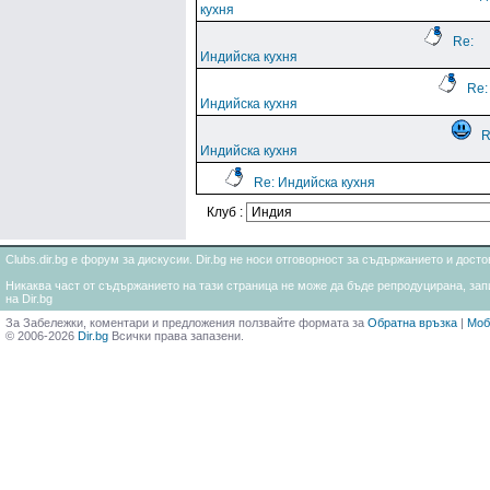
кухня
Re:
Индийска кухня
Re:
Индийска кухня
R
Индийска кухня
Re: Индийска кухня
Клуб :
Clubs.dir.bg е форум за дискусии. Dir.bg не носи отговорност за съдържанието и дос
Никаква част от съдържанието на тази страница не може да бъде репродуцирана, запи
на Dir.bg
За Забележки, коментари и предложения ползвайте формата за
Обратна връзка
|
Моб
© 2006-2026
Dir.bg
Всички права запазени.